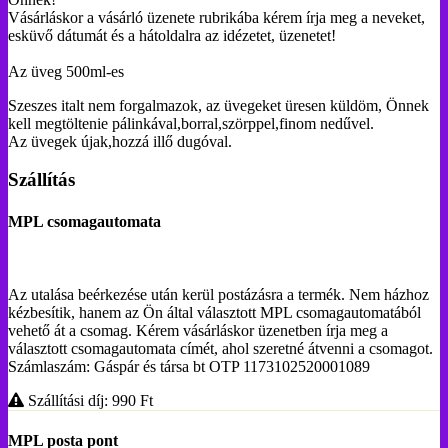
Vásárláskor a vásárló üzenete rubrikába kérem írja meg a neveket,
esküvő dátumát és a hátoldalra az idézetet, üzenetet!
Az üveg 500ml-es
Szeszes italt nem forgalmazok, az üvegeket üresen küldöm, Önnek
kell megtöltenie pálinkával,borral,szörppel,finom nedűvel.
Az üvegek újak,hozzá illő dugóval.
Szállítás
MPL csomagautomata
Az utalása beérkezése után kerül postázásra a termék. Nem házhoz
kézbesítik, hanem az Ön által választott MPL csomagautomatából
vehető át a csomag. Kérem vásárláskor üzenetben írja meg a
választott csomagautomata címét, ahol szeretné átvenni a csomagot.
Számlaszám: Gáspár és társa bt OTP 1173102520001089
Szállítási díj: 990
Ft
MPL posta pont