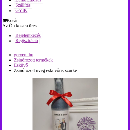
Bemutatkozás
Szállítás
GYIK
Kosár
Az Ön kosara üres.
Bejelentkezés
Regisztráció
gervera.hu
Zsinórozott termékek
Esküvő
Zsinórozott üveg esküvőre, szürke