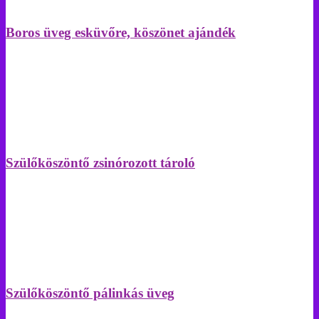
Boros üveg esküvőre, köszönet ajándék
Szülőköszöntő zsinórozott tároló
Szülőköszöntő pálinkás üveg