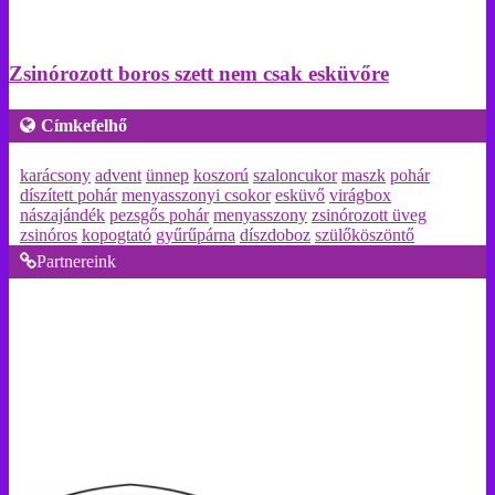
Zsinórozott boros szett nem csak esküvőre
Címkefelhő
karácsony
advent
ünnep
koszorú
szaloncukor
maszk
pohár
díszített pohár
menyasszonyi csokor
esküvő
virágbox
nászajándék
pezsgős pohár
menyasszony
zsinórozott üveg
zsinóros
kopogtató
gyűrűpárna
díszdoboz
szülőköszöntő
Partnereink