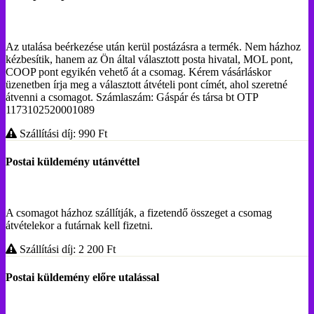
Az utalása beérkezése után kerül postázásra a termék. Nem házhoz
kézbesítik, hanem az Ön által választott posta hivatal, MOL pont,
COOP pont egyikén vehető át a csomag. Kérem vásárláskor
üzenetben írja meg a választott átvételi pont címét, ahol szeretné
átvenni a csomagot. Számlaszám: Gáspár és társa bt OTP
1173102520001089
Szállítási díj: 990
Ft
Postai küldemény utánvéttel
A csomagot házhoz szállítják, a fizetendő összeget a csomag
átvételekor a futárnak kell fizetni.
Szállítási díj: 2 200
Ft
Postai küldemény előre utalással