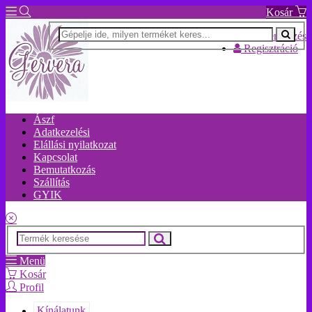
Kosár
Bejelentkezés
Regisztráció
Ászf
Adatkezelési
Elállási nyilatkozat
Kapcsolat
Bemutatkozás
Szállítás
GYIK
Menü
Kosár
Profil
Kínálatunk