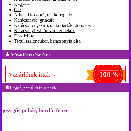
Kegyelet
Ősz
Adventi koszorú, téli kopogtató
Karácsonyfa, grincsfa
Karácsonyi gavírozott bortartók, dobozok
Karácsonyi zsinórozott termékek
Díszdoboz
Textil szaloncukor, karácsonyfa dísz
Vásárlói értékelések
100 %
Vásárlóink írták »
Legnépszerűbb termékek
pezsgős pohár, bordó, fehér