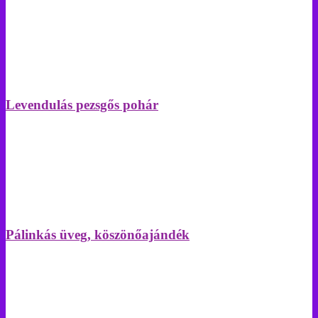
Levendulás pezsgős pohár
Pálinkás üveg, köszönőajándék