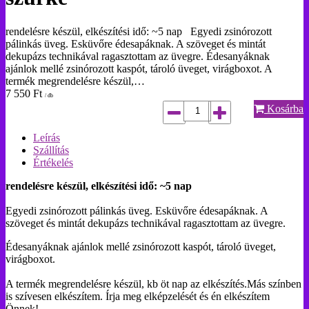
rendelésre készül, elkészítési idő: ~5 nap Egyedi zsinórozott
pálinkás üveg. Esküvőre édesapáknak. A szöveget és mintát
dekupázs technikával ragasztottam az üvegre. Édesanyáknak
ajánlok mellé zsinórozott kaspót, tároló üveget, virágboxot. A
termék megrendelésre készül,…
7 550
Ft
/ db
Kosárba
Leírás
Szállítás
Értékelés
rendelésre készül, elkészítési idő: ~5 nap
Egyedi zsinórozott pálinkás üveg. Esküvőre édesapáknak. A
szöveget és mintát dekupázs technikával ragasztottam az üvegre.
Édesanyáknak ajánlok mellé zsinórozott kaspót, tároló üveget,
virágboxot.
A termék megrendelésre készül, kb öt nap az elkészítés.Más színben
is szívesen elkészítem. Írja meg elképzelését és én elkészítem
Önnek!