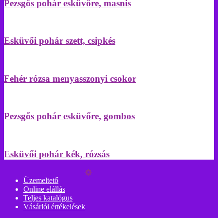
Pezsgős pohár esküvőre, masnis
Esküvői pohár szett, csipkés
Fehér rózsa menyasszonyi csokor
Pezsgős pohár esküvőre, gombos
Esküvői pohár kék, rózsás
Üzemeltető
Online elállás
Teljes katalógus
Vásárlói értékelések