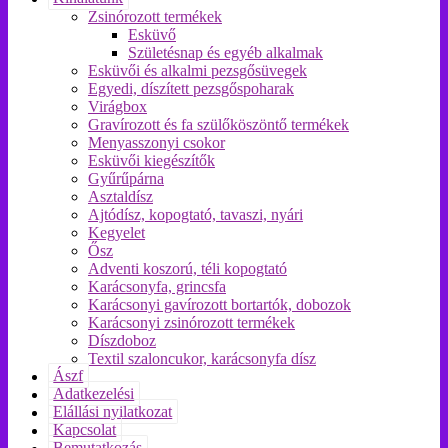
Zsinórozott termékek
Esküvő
Születésnap és egyéb alkalmak
Esküvői és alkalmi pezsgősüvegek
Egyedi, díszített pezsgőspoharak
Virágbox
Gravírozott és fa szülőköszöntő termékek
Menyasszonyi csokor
Esküvői kiegészítők
Gyűrűpárna
Asztaldísz
Ajtódísz, kopogtató, tavaszi, nyári
Kegyelet
Ősz
Adventi koszorú, téli kopogtató
Karácsonyfa, grincsfa
Karácsonyi gavírozott bortartók, dobozok
Karácsonyi zsinórozott termékek
Díszdoboz
Textil szaloncukor, karácsonyfa dísz
Ászf
Adatkezelési
Elállási nyilatkozat
Kapcsolat