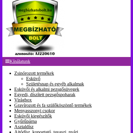
Kínálatunk
Zsinórozott termékek
Esküvő
Születésnap és egyéb alkalmak
Esküvői és alkalmi pezsgősüvegek
Egyedi, díszített pezsgőspoharak
Virágbox
Gravírozott és fa szülőköszöntő termékek
Menyasszonyi csokor
Esküvői kiegészítők
Gyűrűpárna
Asztaldísz
Ajtódísz, kopogtató, tavaszi, nyári