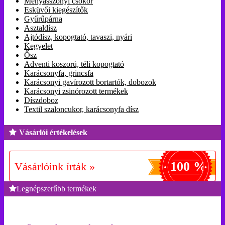
Menyasszonyi csokor
Esküvői kiegészítők
Gyűrűpárna
Asztaldísz
Ajtódísz, kopogtató, tavaszi, nyári
Kegyelet
Ősz
Adventi koszorú, téli kopogtató
Karácsonyfa, grincsfa
Karácsonyi gavírozott bortartók, dobozok
Karácsonyi zsinórozott termékek
Díszdoboz
Textil szaloncukor, karácsonyfa dísz
Vásárlói értékelések
100 %
Vásárlóink írták »
Legnépszerűbb termékek