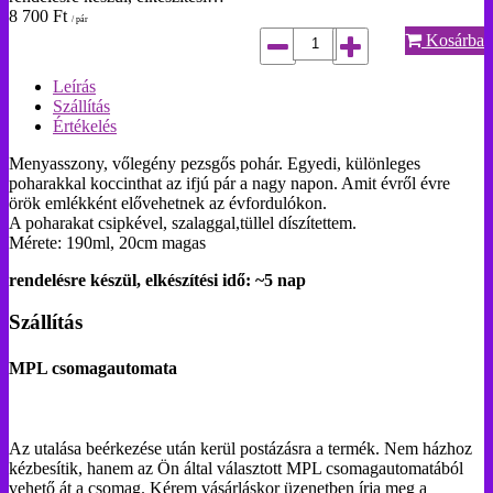
8 700
Ft
/ pár
Kosárba
Leírás
Szállítás
Értékelés
Menyasszony, vőlegény pezsgős pohár. Egyedi, különleges
poharakkal koccinthat az ifjú pár a nagy napon. Amit évről évre
örök emlékként elővehetnek az évfordulókon.
A poharakat csipkével, szalaggal,tüllel díszítettem.
Mérete: 190ml, 20cm magas
rendelésre készül, elkészítési idő: ~5 nap
Szállítás
MPL csomagautomata
Az utalása beérkezése után kerül postázásra a termék. Nem házhoz
kézbesítik, hanem az Ön által választott MPL csomagautomatából
vehető át a csomag. Kérem vásárláskor üzenetben írja meg a