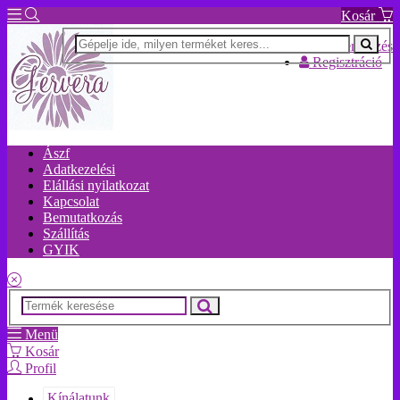
Kosár
Bejelentkezés
Regisztráció
Ászf
Adatkezelési
Elállási nyilatkozat
Kapcsolat
Bemutatkozás
Szállítás
GYIK
Menü
Kosár
Profil
Kínálatunk