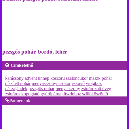
pezsgős pohár, bordó, fehér
Címkefelhő
karácsony
advent
ünnep
koszorú
szaloncukor
maszk
pohár
díszített pohár
menyasszonyi csokor
esküvő
virágbox
nászajándék
pezsgős pohár
menyasszony
zsinórozott üveg
zsinóros
kopogtató
gyűrűpárna
díszdoboz
szülőköszöntő
Partnereink