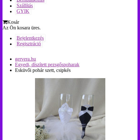
Bemutatkozás
Szállítás
GYIK
Kosár
Az Ön kosara üres.
Bejelentkezés
Regisztráció
gervera.hu
Egyedi, díszített pezsgőspoharak
Esküvői pohár szett, csipkés