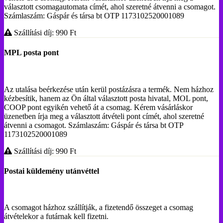
választott csomagautomata címét, ahol szeretné átvenni a csomagot.
Számlaszám: Gáspár és társa bt OTP 1173102520001089
Szállítási díj: 990
Ft
MPL posta pont
Az utalása beérkezése után kerül postázásra a termék. Nem házhoz
kézbesítik, hanem az Ön által választott posta hivatal, MOL pont,
COOP pont egyikén vehető át a csomag. Kérem vásárláskor
üzenetben írja meg a választott átvételi pont címét, ahol szeretné
átvenni a csomagot. Számlaszám: Gáspár és társa bt OTP
1173102520001089
Szállítási díj: 990
Ft
Postai küldemény utánvéttel
A csomagot házhoz szállítják, a fizetendő összeget a csomag
átvételekor a futárnak kell fizetni.