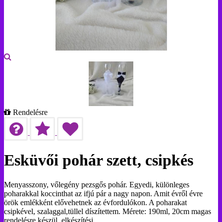
Rendelésre
Esküvői pohár szett, csipkés
Menyasszony, vőlegény pezsgős pohár. Egyedi, különleges
poharakkal koccinthat az ifjú pár a nagy napon. Amit évről évre
örök emlékként elővehetnek az évfordulókon. A poharakat
csipkével, szalaggal,tüllel díszítettem. Mérete: 190ml, 20cm magas
rendelésre készül, elkészítési…