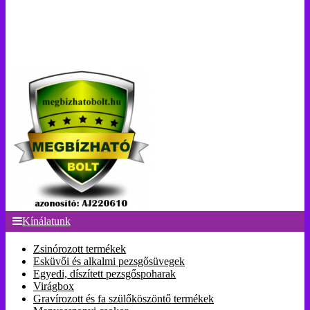
Kínálatunk
Zsinórozott termékek
Esküvői és alkalmi pezsgősüvegek
Egyedi, díszített pezsgőspoharak
Virágbox
Gravírozott és fa szülőköszöntő termékek