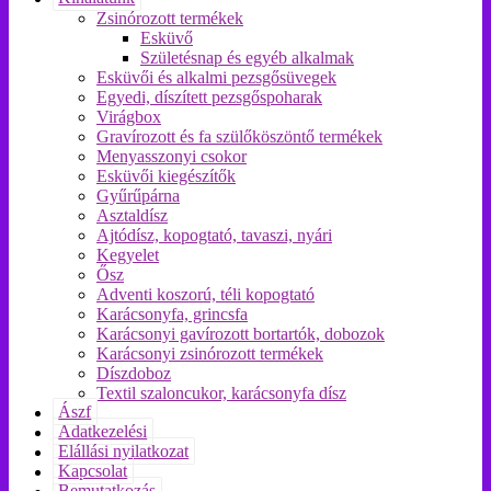
Zsinórozott termékek
Esküvő
Születésnap és egyéb alkalmak
Esküvői és alkalmi pezsgősüvegek
Egyedi, díszített pezsgőspoharak
Virágbox
Gravírozott és fa szülőköszöntő termékek
Menyasszonyi csokor
Esküvői kiegészítők
Gyűrűpárna
Asztaldísz
Ajtódísz, kopogtató, tavaszi, nyári
Kegyelet
Ősz
Adventi koszorú, téli kopogtató
Karácsonyfa, grincsfa
Karácsonyi gavírozott bortartók, dobozok
Karácsonyi zsinórozott termékek
Díszdoboz
Textil szaloncukor, karácsonyfa dísz
Ászf
Adatkezelési
Elállási nyilatkozat
Kapcsolat