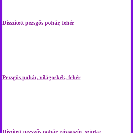
Dísszített pezsgős pohár, fehér
Pezsgős pohár, világoskék, fehér
Díszített pezsgős pohár, rózsaszín, szürke