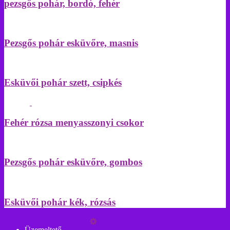
pezsgős pohár, bordó, fehér
Pezsgős pohár esküvőre, masnis
Esküvői pohár szett, csipkés
Fehér rózsa menyasszonyi csokor
Pezsgős pohár esküvőre, gombos
Esküvői pohár kék, rózsás
Üzemeltető