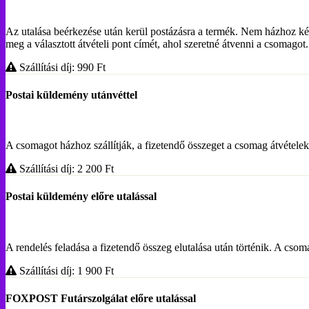
Az utalása beérkezése után kerül postázásra a termék. Nem házhoz ké
meg a választott átvételi pont címét, ahol szeretné átvenni a csoma
Szállítási díj: 990
Ft
Postai küldemény utánvéttel
A csomagot házhoz szállítják, a fizetendő összeget a csomag átvételekor
Szállítási díj: 2 200
Ft
Postai küldemény előre utalással
A rendelés feladása a fizetendő összeg elutalása után történik. A c
Szállítási díj: 1 900
Ft
FOXPOST Futárszolgálat előre utalással