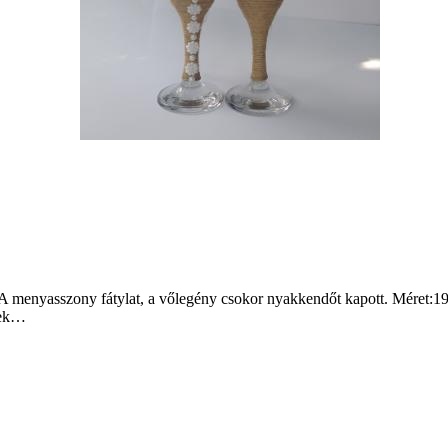
 menyasszony fátylat, a vőlegény csokor nyakkendőt kapott. Méret:190 
ések…