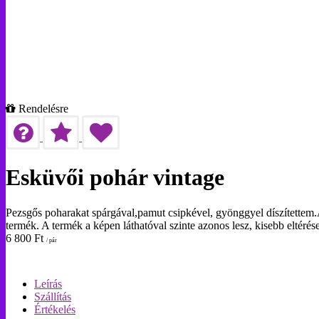
Rendelésre
Esküvői pohár vintage
Pezsgős poharakat spárgával,pamut csipkével, gyönggyel díszítettem.A
termék. A termék a képen láthatóval szinte azonos lesz, kisebb eltér
6 800
Ft
/ pár
Leírás
Szállítás
Értékelés