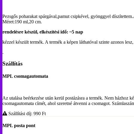
Pezsgős poharakat spárgával,pamut csipkével, gyönggyel díszítettem
Méret:190 ml,20 cm.
rendelésre készül, elkészítési idő: ~5 nap
kézzel készült termék. A
termék a képen láthatóval szinte azonos lesz,
.
Szállítás
MPL csomagautomata
Az utalása beérkezése után kerül postázásra a termék. Nem házhoz ké
csomagautomata címét, ahol szeretné átvenni a csomagot. Számlasz
Szállítási díj: 990
Ft
MPL posta pont