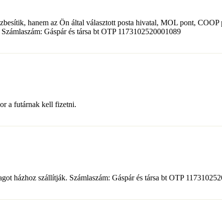
zbesítik, hanem az Ön által választott posta hivatal, MOL pont, COOP 
got. Számlaszám: Gáspár és társa bt OTP 1173102520001089
 a futárnak kell fizetni.
somagot házhoz szállítják. Számlaszám: Gáspár és társa bt OTP 1173102