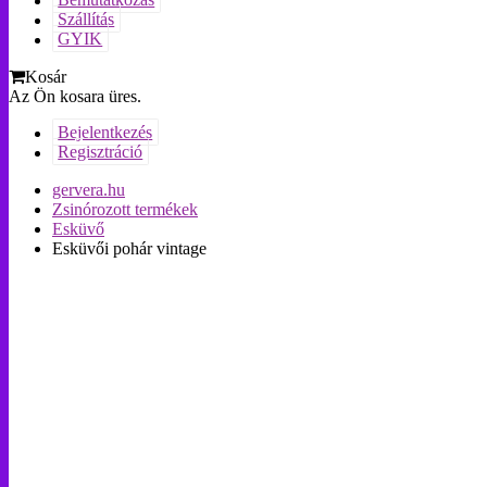
Bemutatkozás
Szállítás
GYIK
Kosár
Az Ön kosara üres.
Bejelentkezés
Regisztráció
gervera.hu
Zsinórozott termékek
Esküvő
Esküvői pohár vintage