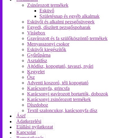
Zsinórozott termékek
Esküvő
Születésnap és egyéb alkalmak
Esküvői és alkalmi pezsgősüvegek
Egyedi, díszített pezsgőspoharak
Virágbox
Gravírozott és fa szülőköszöntő termékek
Menyasszonyi csokor
Esküvői kiegészítők
Gyűrűpárna
Asztaldísz
Ajtódísz, kopogtató, tavaszi, nyári
Kegyelet
Ősz
Adventi koszorú, téli kopogtató
Karácsonyfa, grincsfa
Karácsonyi gavírozott bortartók, dobozok
Karácsonyi zsinórozott termékek
Díszdoboz
Textil szaloncukor, karácsonyfa dísz
Ászf
Adatkezelési
Elállási nyilatkozat
Kapcsolat