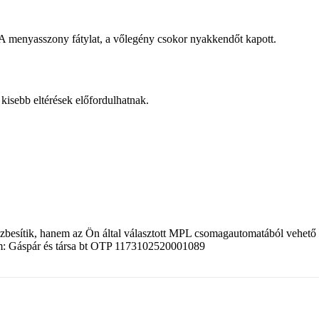
.A menyasszony fátylat, a vőlegény csokor nyakkendőt kapott.
 kisebb eltérések előfordulhatnak.
zbesítik, hanem az Ön által választott MPL csomagautomatából vehető á
ám: Gáspár és társa bt OTP 1173102520001089