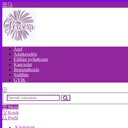
Ászf
Adatkezelési
Elállási nyilatkozat
Kapcsolat
Bemutatkozás
Szállítás
GYIK
Menü
Kosár
Profil
Kínálatunk