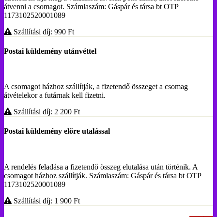
átvenni a csomagot. Számlaszám: Gáspár és társa bt OTP
1173102520001089
Szállítási díj: 990
Ft
Postai küldemény utánvéttel
A csomagot házhoz szállítják, a fizetendő összeget a csomag
átvételekor a futárnak kell fizetni.
Szállítási díj: 2 200
Ft
Postai küldemény előre utalással
A rendelés feladása a fizetendő összeg elutalása után történik. A
csomagot házhoz szállítják. Számlaszám: Gáspár és társa bt OTP
1173102520001089
Szállítási díj: 1 900
Ft