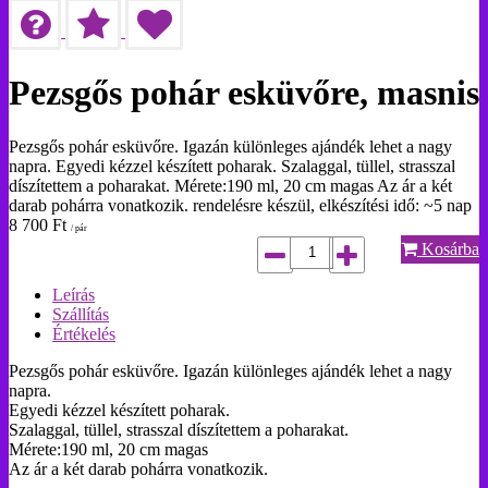
Pezsgős pohár esküvőre, masnis
Pezsgős pohár esküvőre. Igazán különleges ajándék lehet a nagy
napra. Egyedi kézzel készített poharak. Szalaggal, tüllel, strasszal
díszítettem a poharakat. Mérete:190 ml, 20 cm magas Az ár a két
darab pohárra vonatkozik. rendelésre készül, elkészítési idő: ~5 nap
8 700
Ft
/ pár
Kosárba
Leírás
Szállítás
Értékelés
Pezsgős pohár esküvőre. Igazán különleges ajándék lehet a nagy
napra.
Egyedi kézzel készített poharak.
Szalaggal, tüllel, strasszal díszítettem a poharakat.
Mérete:190 ml, 20 cm magas
Az ár a két darab pohárra vonatkozik.