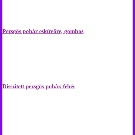
Pezsgős pohár esküvőre, gombos
Dísszített pezsgős pohár, fehér