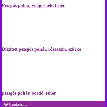
Pezsgős pohár, világoskék, fehér
Díszített pezsgős pohár, rózsaszín, szürke
pezsgős pohár, bordó, fehér
Címkefelhő