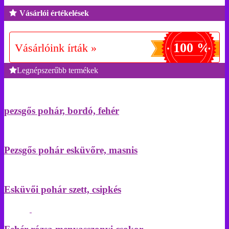
Vásárlói értékelések
100 %
Vásárlóink írták »
Legnépszerűbb termékek
pezsgős pohár, bordó, fehér
Pezsgős pohár esküvőre, masnis
Esküvői pohár szett, csipkés