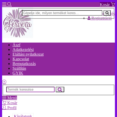
Kosár
Bejelentkezés
Regisztráció
Ászf
Adatkezelési
Elállási nyilatkozat
Kapcsolat
Bemutatkozás
Szállítás
GYIK
Menü
Kosár
Profil
Kínálatunk