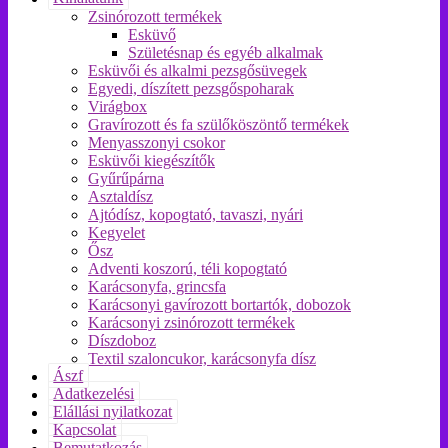
Zsinórozott termékek
Esküvő
Születésnap és egyéb alkalmak
Esküvői és alkalmi pezsgősüvegek
Egyedi, díszített pezsgőspoharak
Virágbox
Gravírozott és fa szülőköszöntő termékek
Menyasszonyi csokor
Esküvői kiegészítők
Gyűrűpárna
Asztaldísz
Ajtódísz, kopogtató, tavaszi, nyári
Kegyelet
Ősz
Adventi koszorú, téli kopogtató
Karácsonyfa, grincsfa
Karácsonyi gavírozott bortartók, dobozok
Karácsonyi zsinórozott termékek
Díszdoboz
Textil szaloncukor, karácsonyfa dísz
Ászf
Adatkezelési
Elállási nyilatkozat
Kapcsolat