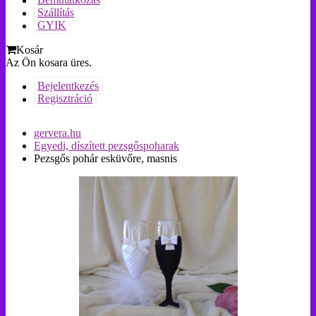
Bemutatkozás
Szállítás
GYIK
Kosár
Az Ön kosara üres.
Bejelentkezés
Regisztráció
gervera.hu
Egyedi, díszített pezsgőspoharak
Pezsgős pohár esküvőre, masnis