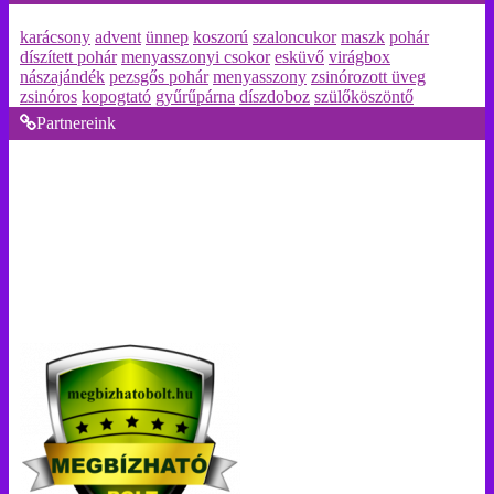
karácsony
advent
ünnep
koszorú
szaloncukor
maszk
pohár
díszített pohár
menyasszonyi csokor
esküvő
virágbox
nászajándék
pezsgős pohár
menyasszony
zsinórozott üveg
zsinóros
kopogtató
gyűrűpárna
díszdoboz
szülőköszöntő
Partnereink