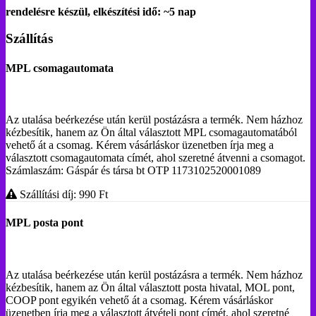
rendelésre készül, elkészítési idő: ~5 nap
Szállítás
MPL csomagautomata
Az utalása beérkezése után kerül postázásra a termék. Nem házhoz
kézbesítik, hanem az Ön által választott MPL csomagautomatából
vehető át a csomag. Kérem vásárláskor üzenetben írja meg a
választott csomagautomata címét, ahol szeretné átvenni a csomagot.
Számlaszám: Gáspár és társa bt OTP 1173102520001089
Szállítási díj: 990
Ft
MPL posta pont
Az utalása beérkezése után kerül postázásra a termék. Nem házhoz
kézbesítik, hanem az Ön által választott posta hivatal, MOL pont,
COOP pont egyikén vehető át a csomag. Kérem vásárláskor
üzenetben írja meg a választott átvételi pont címét, ahol szeretné