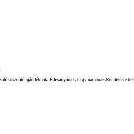
l
e szülőköszöntő ajándéknak. Édesanyának, nagymamának.Rendelésre ké