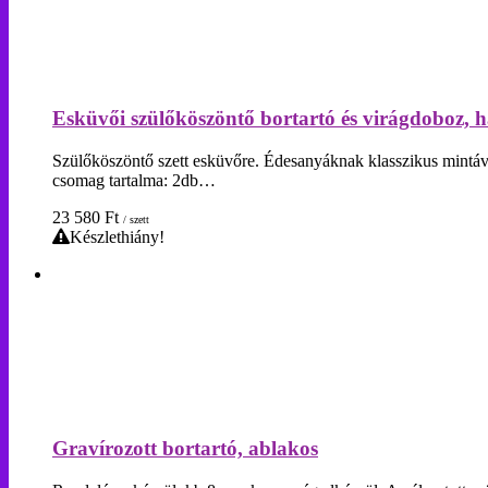
Esküvői szülőköszöntő bortartó és virágdoboz, h
Szülőköszöntő szett esküvőre. Édesanyáknak klasszikus mintával 
csomag tartalma: 2db…
23 580
Ft
/ szett
Készlethiány!
Gravírozott bortartó, ablakos