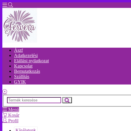
Ászf
Adatkezelési
Elállási nyilatkozat
Kapcsolat
Bemutatkozás
Szállítás
GYIK
Menü
Kosár
Profil
Kínálatunk