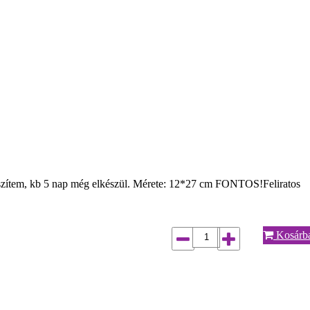
szítem, kb 5 nap még elkészül. Mérete: 12*27 cm FONTOS!Feliratos
Kosárb