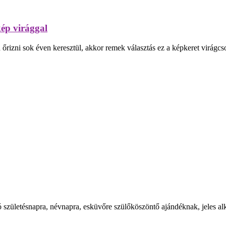
ép virággal
izni sok éven keresztül, akkor remek választás ez a képkeret virágcsok
 születésnapra, névnapra, esküvőre szülőköszöntő ajándéknak, jeles alk