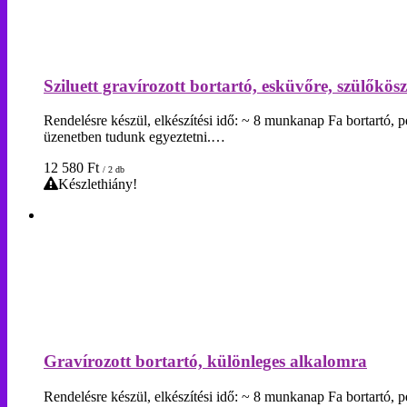
Sziluett gravírozott bortartó, esküvőre, szülőkö
Rendelésre készül, elkészítési idő: ~ 8 munkanap Fa bortartó, p
üzenetben tudunk egyeztetni.…
12 580
Ft
/ 2 db
Készlethiány!
Gravírozott bortartó, különleges alkalomra
Rendelésre készül, elkészítési idő: ~ 8 munkanap Fa bortartó, p