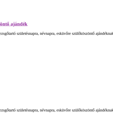
szöntő ajándék
ezsgőtartó születésnapra, névnapra, esküvőre szülőköszöntő ajándéknak, 
ezsgőtartó születésnapra, névnapra, esküvőre szülőköszöntő ajándéknak, 