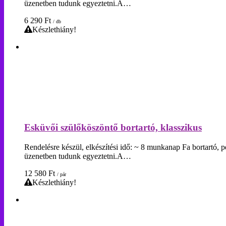
üzenetben tudunk egyeztetni.A…
6 290
Ft
/ db
Készlethiány!
Esküvői szülőköszöntő bortartó, klasszikus
Rendelésre készül, elkészítési idő: ~ 8 munkanap Fa bortartó, p
üzenetben tudunk egyeztetni.A…
12 580
Ft
/ pár
Készlethiány!