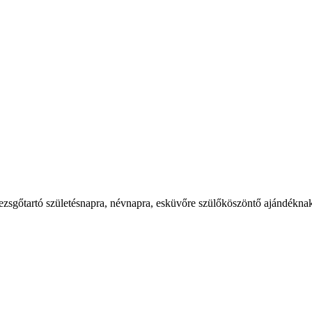
ezsgőtartó születésnapra, névnapra, esküvőre szülőköszöntő ajándéknak, 