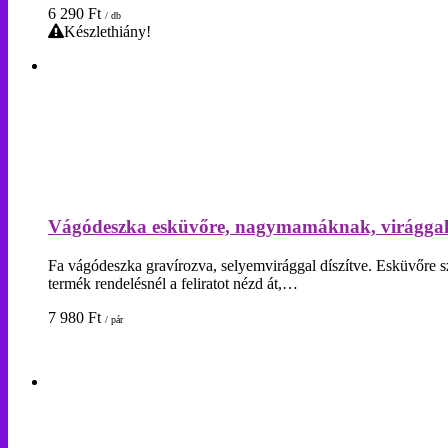
6 290
Ft
/ db
Készlethiány!
Vágódeszka esküvőre, nagymamáknak, virágga
Fa vágódeszka gravírozva, selyemvirággal díszítve. Esküvőr
termék rendelésnél a feliratot nézd át,…
7 980
Ft
/ pár