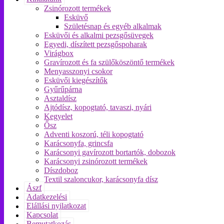
Zsinórozott termékek
Esküvő
Születésnap és egyéb alkalmak
Esküvői és alkalmi pezsgősüvegek
Egyedi, díszített pezsgőspoharak
Virágbox
Gravírozott és fa szülőköszöntő termékek
Menyasszonyi csokor
Esküvői kiegészítők
Gyűrűpárna
Asztaldísz
Ajtódísz, kopogtató, tavaszi, nyári
Kegyelet
Ősz
Adventi koszorú, téli kopogtató
Karácsonyfa, grincsfa
Karácsonyi gavírozott bortartók, dobozok
Karácsonyi zsinórozott termékek
Díszdoboz
Textil szaloncukor, karácsonyfa dísz
Ászf
Adatkezelési
Elállási nyilatkozat
Kapcsolat