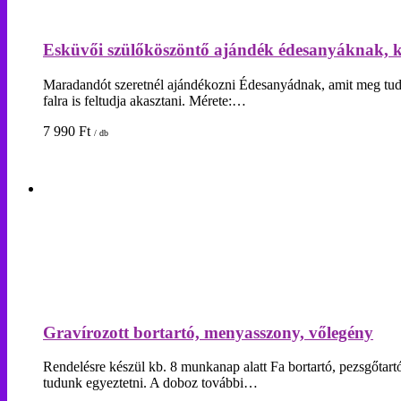
Esküvői szülőköszöntő ajándék édesanyáknak, k
Maradandót szeretnél ajándékozni Édesanyádnak, amit meg tud őr
falra is feltudja akasztani. Mérete:…
7 990
Ft
/ db
Gravírozott bortartó, menyasszony, vőlegény
Rendelésre készül kb. 8 munkanap alatt Fa bortartó, pezsgőtartó
tudunk egyeztetni. A doboz további…