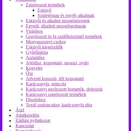
Zsinórozott termékek
Esküvő
Születésnap és egyéb alkalmak
Esküvői és alkalmi pezsgősüvegek
Egyedi, díszített pezsgőspoharak
Virágbox
Gravírozott és fa szülőköszöntő termékek
Menyasszonyi csokor
Esküvői kiegészítők
Gyűrűpárna
Asztaldísz
Ajtódísz, kopogtató, tavaszi, nyári
Kegyelet
Ősz
Adventi koszorú, téli kopogtató
Karácsonyfa, grincsfa
Karácsonyi gavírozott bortartók, dobozok
Karácsonyi zsinórozott termékek
Díszdoboz
Textil szaloncukor, karácsonyfa dísz
Ászf
Adatkezelési
Elállási nyilatkozat
Kapcsolat