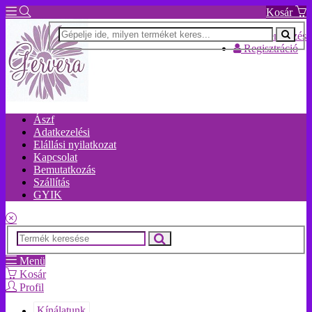
Kosár
Bejelentkezés
Regisztráció
Ászf
Adatkezelési
Elállási nyilatkozat
Kapcsolat
Bemutatkozás
Szállítás
GYIK
Menü
Kosár
Profil
Kínálatunk