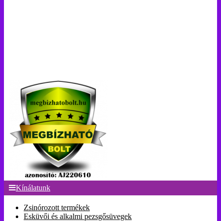
Kínálatunk
Zsinórozott termékek
Esküvői és alkalmi pezsgősüvegek