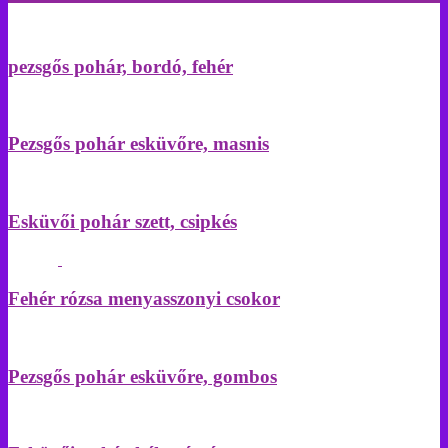
pezsgős pohár, bordó, fehér
Pezsgős pohár esküvőre, masnis
Esküvői pohár szett, csipkés
Fehér rózsa menyasszonyi csokor
Pezsgős pohár esküvőre, gombos