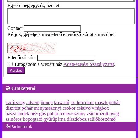
Egyéb megjegyzés, üzenet
Contact
Kérjük, gépelje a megjelenő ellenőrző kódot a mezőbe!
Ellenőrző kód:
Elfogadom a webáruház
Adatkezelési Szabályzatát
.
Címkefelhő
karácsony
advent
ünnep
koszorú
szaloncukor
maszk
pohár
díszített pohár
menyasszonyi csokor
esküvő
virágbox
nászajándék
pezsgős pohár
menyasszony
zsinórozott üveg
zsinóros
kopogtató
gyűrűpárna
díszdoboz
szülőköszöntő
Partnereink