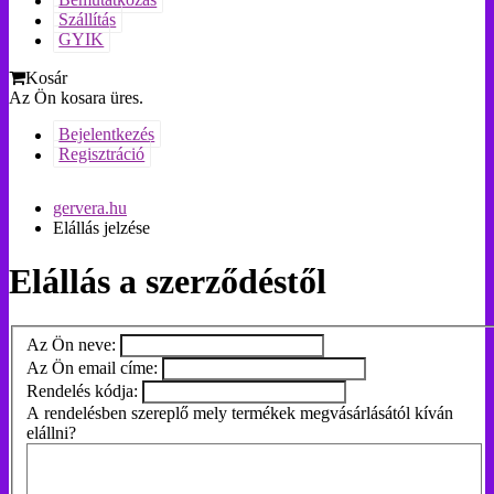
Bemutatkozás
Szállítás
GYIK
Kosár
Az Ön kosara üres.
Bejelentkezés
Regisztráció
gervera.hu
Elállás jelzése
Elállás a szerződéstől
Az Ön neve:
Az Ön email címe:
Rendelés kódja:
A rendelésben szereplő mely termékek megvásárlásától kíván
elállni?