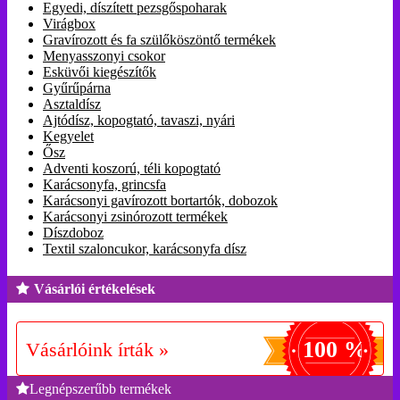
Egyedi, díszített pezsgőspoharak
Virágbox
Gravírozott és fa szülőköszöntő termékek
Menyasszonyi csokor
Esküvői kiegészítők
Gyűrűpárna
Asztaldísz
Ajtódísz, kopogtató, tavaszi, nyári
Kegyelet
Ősz
Adventi koszorú, téli kopogtató
Karácsonyfa, grincsfa
Karácsonyi gavírozott bortartók, dobozok
Karácsonyi zsinórozott termékek
Díszdoboz
Textil szaloncukor, karácsonyfa dísz
Vásárlói értékelések
100 %
Vásárlóink írták »
Legnépszerűbb termékek