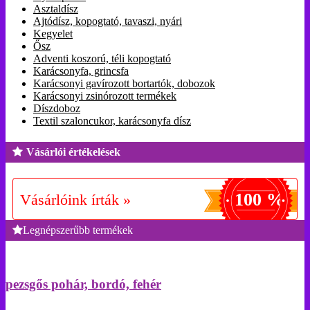
Asztaldísz
Ajtódísz, kopogtató, tavaszi, nyári
Kegyelet
Ősz
Adventi koszorú, téli kopogtató
Karácsonyfa, grincsfa
Karácsonyi gavírozott bortartók, dobozok
Karácsonyi zsinórozott termékek
Díszdoboz
Textil szaloncukor, karácsonyfa dísz
Vásárlói értékelések
100 %
Vásárlóink írták »
Legnépszerűbb termékek
pezsgős pohár, bordó, fehér