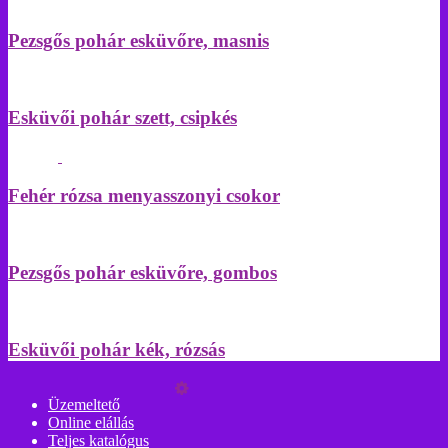
Pezsgős pohár esküvőre, masnis
Esküvői pohár szett, csipkés
Fehér rózsa menyasszonyi csokor
Pezsgős pohár esküvőre, gombos
Esküvői pohár kék, rózsás
Üzemeltető
Online elállás
Teljes katalógus