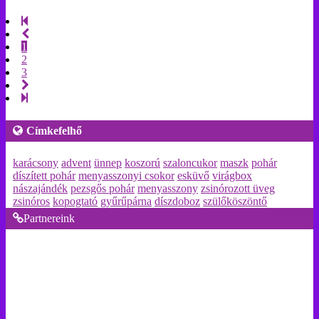
1
2
3
Címkefelhő
karácsony
advent
ünnep
koszorú
szaloncukor
maszk
pohár
díszített pohár
menyasszonyi csokor
esküvő
virágbox
nászajándék
pezsgős pohár
menyasszony
zsinórozott üveg
zsinóros
kopogtató
gyűrűpárna
díszdoboz
szülőköszöntő
Partnereink