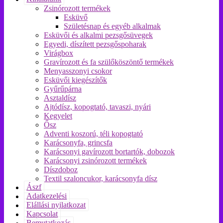
Zsinórozott termékek
Esküvő
Születésnap és egyéb alkalmak
Esküvői és alkalmi pezsgősüvegek
Egyedi, díszített pezsgőspoharak
Virágbox
Gravírozott és fa szülőköszöntő termékek
Menyasszonyi csokor
Esküvői kiegészítők
Gyűrűpárna
Asztaldísz
Ajtódísz, kopogtató, tavaszi, nyári
Kegyelet
Ősz
Adventi koszorú, téli kopogtató
Karácsonyfa, grincsfa
Karácsonyi gavírozott bortartók, dobozok
Karácsonyi zsinórozott termékek
Díszdoboz
Textil szaloncukor, karácsonyfa dísz
Ászf
Adatkezelési
Elállási nyilatkozat
Kapcsolat