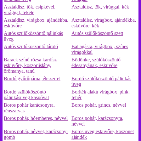
Asztaldísz, tök, csipkével,
Asztaldísz, tök, virággal, kék
virággal, fekete
Asztaldísz, virágbox, ajándékba,
Asztaldísz, virágbox, ajándékba,
esküvőre
esküvőre, kék
Autós szülőköszöntő pálinkás
Autós szülőköszöntő szett
üveg
Autós szülőköszöntő tároló
Ballagásra, virágbox , színes
virágokkal
Barack színű rózsa kardísz
Bödönke, szülőköszöntő
esküvőre, koszorúslány,
édesanyának, esküvőre
örömanya, tanú
Bordó gyűrűpárna, ékszerrel
Bordó szülőköszöntő pálinkás
üveg
Bordó szülőköszöntő
Boríték alakú virágbox ,pink,
pálinkásüveg kaspóval
fehér
Boros pohár karácsonyra,
Boros pohár, grincs, névvel
rénszarvas
Boros pohár, hóemberes, névvel
Boros pohár, karácsonyra,
névvel
Boros pohár, névvel, karácsonyi
Boros üveg esküvőre, köszönet
gömb
ajándék