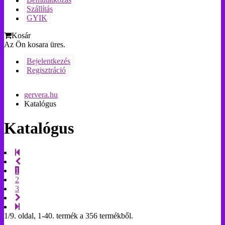
Bemutatkozás
Szállítás
GYIK
Kosár
Az Ön kosara üres.
Bejelentkezés
Regisztráció
gervera.hu
Katalógus
Katalógus
1
2
3
1/9. oldal, 1-40. termék a 356 termékből.