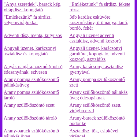
"Anya szeretlek", barack kép,
"Emlékezünk" fa sírdísz, fekete
virágdísz, kopogtató
rózsa
"Emlékezünk" fa sírdísz,
3db kardísz esküvőre,
selyemvirágokkal
koszorúslány, örömanya, tanú,
bordó, fehér
Adventi dísz, menta, kutyusos
Angyali üzenet adventi
asztaldísz, adventi koszorú
Angyali üzenet, karácsonyi
Angyali üzenet, karácsonyi
asztaldísz és kopogtató
garnitúra, kopogtató, adventi
koszorú, asztaldísz
Anyák napjára, zuzmó (moha),
Arany karácsonyi asztaldísz
édesanyának, szívesen
gyertyával
Arany pompa szülőköszöntő
Arany pompa szülőköszöntő
pálinkásüveg
szett
Arany pompa szülőköszöntő
Arany szülőköszöntő pálinkás
tároló
üveg édesapáknak
Arany szülőköszöntő szett
Arany szülőköszöntő szett,
virágboxszal
Arany szülőköszöntő tároló
Arany-barack szülőköszöntő
bödönke
Arany-barack szülőköszöntő
Asztaldísz, tök, csipkével,
pálinkás üveg
virággal