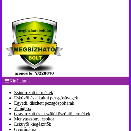
Kínálatunk
Zsinórozott termékek
Esküvői és alkalmi pezsgősüvegek
Egyedi, díszített pezsgőspoharak
Virágbox
Gravírozott és fa szülőköszöntő termékek
Menyasszonyi csokor
Esküvői kiegészítők
Gyűrűpárna