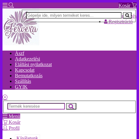
Kosár
Bejelentkezés
Regisztráció
Ászf
Adatkezelési
Elállási nyilatkozat
Kapcsolat
Bemutatkozás
Szállítás
GYIK
Menü
Kosár
Profil
Kínálatunk