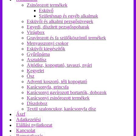
Zsinórozott termékek
Esküvő
Születésnap és egyéb alkalmak
Esküvői és alkalmi pezsgősüvegek
Egyedi, díszített pezsgőspoharak
Virágbox
Gravírozott és fa szülőköszöntő termékek
Menyasszonyi csokor
Esküvői kiegészítők
Gyűrűpárna
Asztaldísz
Ajtódísz, kopogtató, tavaszi, nyári
Kegyelet
Ősz
Adventi koszorú, téli kopogtató
Karácsonyfa, grincsfa
Karácsonyi gavírozott bortartók, dobozok
Karácsonyi zsinórozott termékek
Díszdoboz
Textil szaloncukor, karácsonyfa dísz
Ászf
Adatkezelési
Elállási nyilatkozat
Kapcsolat