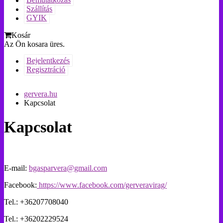
Bemutatkozás
Szállítás
GYIK
Kosár
Az Ön kosara üres.
Bejelentkezés
Regisztráció
gervera.hu
Kapcsolat
Kapcsolat
E-mail:
bgasparvera@gmail.com
Facebook:
https://www.facebook.com/gerveravirag/
Tel.: +36207708040
Tel.: +36202229524