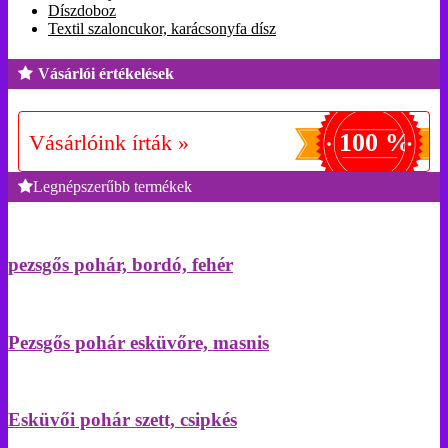
Díszdoboz
Textil szaloncukor, karácsonyfa dísz
Vásárlói értékelések
100 %
Vásárlóink írták »
Legnépszerűbb termékek
pezsgős pohár, bordó, fehér
Pezsgős pohár esküvőre, masnis
Esküvői pohár szett, csipkés