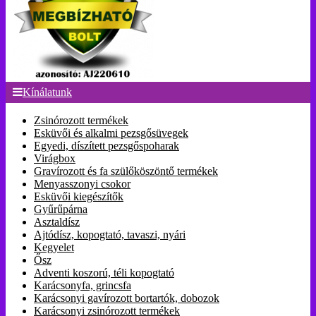
Kínálatunk
Zsinórozott termékek
Esküvői és alkalmi pezsgősüvegek
Egyedi, díszített pezsgőspoharak
Virágbox
Gravírozott és fa szülőköszöntő termékek
Menyasszonyi csokor
Esküvői kiegészítők
Gyűrűpárna
Asztaldísz
Ajtódísz, kopogtató, tavaszi, nyári
Kegyelet
Ősz
Adventi koszorú, téli kopogtató
Karácsonyfa, grincsfa
Karácsonyi gavírozott bortartók, dobozok
Karácsonyi zsinórozott termékek