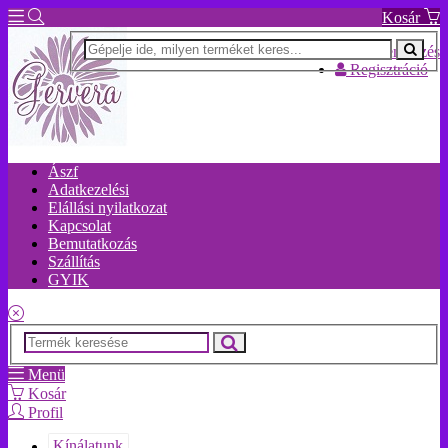
Kosár
Bejelentkezés
Regisztráció
Ászf
Adatkezelési
Elállási nyilatkozat
Kapcsolat
Bemutatkozás
Szállítás
GYIK
Menü
Kosár
Profil
Kínálatunk