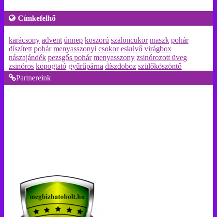
Címkefelhő
karácsony
advent
ünnep
koszorú
szaloncukor
maszk
pohár
díszített pohár
menyasszonyi csokor
esküvő
virágbox
nászajándék
pezsgős pohár
menyasszony
zsinórozott üveg
zsinóros
kopogtató
gyűrűpárna
díszdoboz
szülőköszöntő
Partnereink