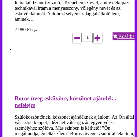
felirattal. Izlandi zuzmó, közepében szívvel, amire dekupázs
technikával írtam a menyasszony, vőlegény nevét és az
esküvő dátumát. A dobozt selyemszalaggal átkötöttem,
aminek…
7 980
Ft
/ pár
Kosárba
Boros üveg esküvőre, köszönet ajándék ,
nefelejcs
Szülőköszöntőnek, köszönet ajándéknak ajánlom. Az Ön által
választott képpel, idézettel válik igazán egyedivé és
személyhez szólóvá. Más színben is kérhető! "Ön
megálmodja, én elkészítem" Boross üveget zsinórral tekertem,