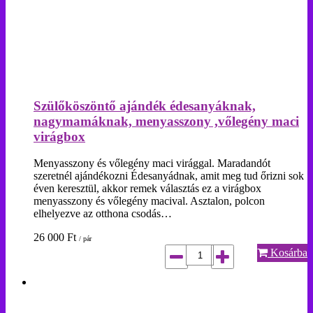
Szülőköszöntő ajándék édesanyáknak,
nagymamáknak, menyasszony ,vőlegény maci
virágbox
Menyasszony és vőlegény maci virággal. Maradandót
szeretnél ajándékozni Édesanyádnak, amit meg tud őrizni sok
éven keresztül, akkor remek választás ez a virágbox
menyasszony és vőlegény macival. Asztalon, polcon
elhelyezve az otthona csodás…
26 000
Ft
/ pár
Kosárba