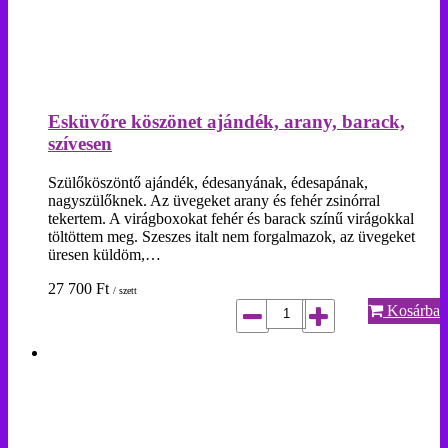
Esküvőre köszönet ajándék, arany, barack,
szívesen
Szülőköszöntő ajándék, édesanyának, édesapának,
nagyszülőknek. Az üvegeket arany és fehér zsinórral
tekertem. A virágboxokat fehér és barack színű virágokkal
töltöttem meg. Szeszes italt nem forgalmazok, az üvegeket
üresen küldöm,…
27 700
Ft
/ szett
Kosárba