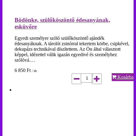
Bödönke, szülőköszöntő édesanyának,
esküvőre
Egyedi személyre szóló szülőköszöntő ajándék
édesanyáknak. A tárolót zsinórral tekertem körbe, csipkével,
dekupázs technikával díszítettem. Az Ön által választott
képpel, idézettel válik igazán egyedivé és személyhez
szólóvá.…
6 850
Ft
/ db
Kosárba