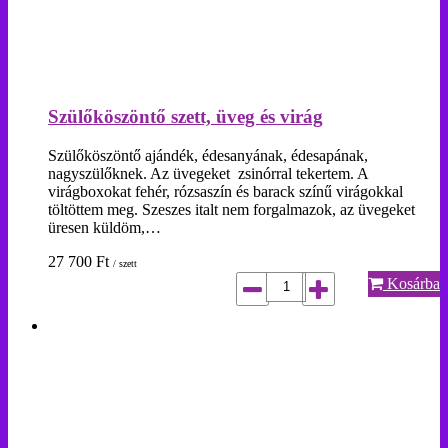
Szülőköszöntő szett, üveg és virág
Szülőköszöntő ajándék, édesanyának, édesapának,
nagyszülőknek. Az üvegeket zsinórral tekertem. A
virágboxokat fehér, rózsaszín és barack színű virágokkal
töltöttem meg. Szeszes italt nem forgalmazok, az üvegeket
üresen küldöm,…
27 700
Ft
/ szett
Kosárba