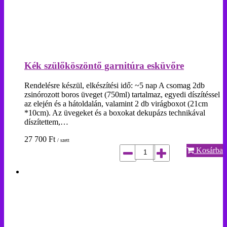
Kék szülőköszöntő garnitúra esküvőre
Rendelésre készül, elkészítési idő: ~5 nap A csomag 2db
zsinórozott boros üveget (750ml) tartalmaz, egyedi díszítéssel
az elején és a hátoldalán, valamint 2 db virágboxot (21cm
*10cm). Az üvegeket és a boxokat dekupázs technikával
díszítettem,…
27 700
Ft
/ szett
Kosárba