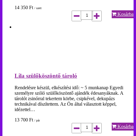
14 350
Ft
/ szett
Kosárba
Lila szülőköszöntő tároló
Rendelésre készül, elkészítési idő: ~ 5 munkanap Egyedi
személyre szóló szülőköszöntő ajándék édesanyáknak. A
tárolót zsinórral tekertem körbe, csipkével, dekupázs
technikával díszítettem. Az Ön által választott képpel,
idézettel…
13 700
Ft
/ pár
Kosárba