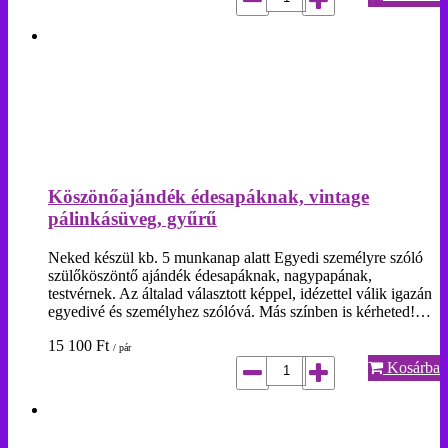
Köszönőajándék édesapáknak, vintage
pálinkásüveg, gyűrű
Neked készül kb. 5 munkanap alatt Egyedi személyre szóló
szülőköszöntő ajándék édesapáknak, nagypapának,
testvérnek. Az általad választott képpel, idézettel válik igazán
egyedivé és személyhez szólóvá. Más színben is kérheted!…
15 100
Ft
/ pár
Kosárba