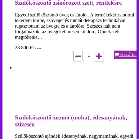
Szülőköszöntő zsinórozott szett, rendelésre
Egyedi szülőköszöntő üveg és tároló . A termékeket zsinórral
tekertem körbe, szöveget és mintát dekupázs technikával
ragasztottam az üvegre és a tárolóra. Szeszes italt nem
forgalmazok, az üvegeket üresen küldöm, Önnek kell
megtöltenie…
28 800
Ft
/ szett
Kosárba
Szülőköszöntő zuzmó (moha), édesanyának,
szívesen
Szülőköszöntő ajándék édesanyának, nagymamának, egyedi