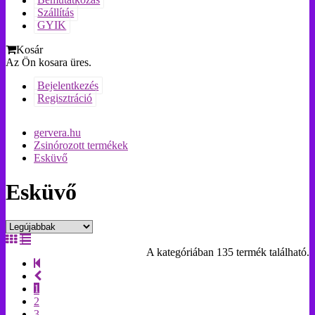
Bemutatkozás
Szállítás
GYIK
Kosár
Az Ön kosara üres.
Bejelentkezés
Regisztráció
gervera.hu
Zsinórozott termékek
Esküvő
Esküvő
A kategóriában 135 termék található.
1
2
3