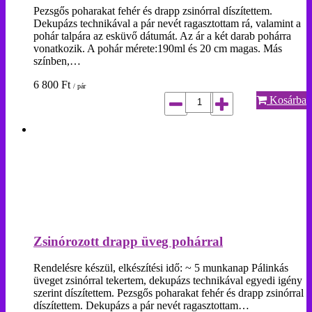
Pezsgős poharakat fehér és drapp zsinórral díszítettem.
Dekupázs technikával a pár nevét ragasztottam rá, valamint a
pohár talpára az esküvő dátumát. Az ár a két darab pohárra
vonatkozik. A pohár mérete:190ml és 20 cm magas. Más
színben,…
6 800
Ft
/ pár
Kosárba
Zsinórozott drapp üveg pohárral
Rendelésre készül, elkészítési idő: ~ 5 munkanap Pálinkás
üveget zsinórral tekertem, dekupázs technikával egyedi igény
szerint díszítettem. Pezsgős poharakat fehér és drapp zsinórral
díszítettem. Dekupázs a pár nevét ragasztottam…