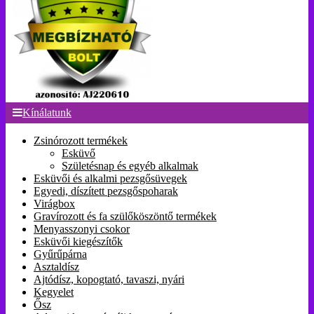
Kínálatunk
Zsinórozott termékek
Esküvő
Születésnap és egyéb alkalmak
Esküvői és alkalmi pezsgősüvegek
Egyedi, díszített pezsgőspoharak
Virágbox
Gravírozott és fa szülőköszöntő termékek
Menyasszonyi csokor
Esküvői kiegészítők
Gyűrűpárna
Asztaldísz
Ajtódísz, kopogtató, tavaszi, nyári
Kegyelet
Ősz