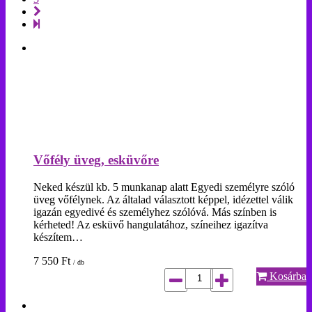
Vőfély üveg, esküvőre
Neked készül kb. 5 munkanap alatt Egyedi személyre szóló
üveg vőfélynek. Az általad választott képpel, idézettel válik
igazán egyedivé és személyhez szólóvá. Más színben is
kérheted! Az esküvő hangulatához, színeihez igazítva
készítem…
7 550
Ft
/ db
Kosárba