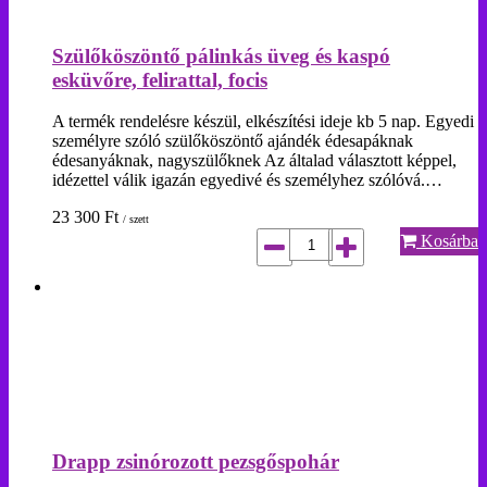
Szülőköszöntő pálinkás üveg és kaspó
esküvőre, felirattal, focis
A termék rendelésre készül, elkészítési ideje kb 5 nap. Egyedi
személyre szóló szülőköszöntő ajándék édesapáknak
édesanyáknak, nagyszülőknek Az általad választott képpel,
idézettel válik igazán egyedivé és személyhez szólóvá.…
23 300
Ft
/ szett
Kosárba
Drapp zsinórozott pezsgőspohár