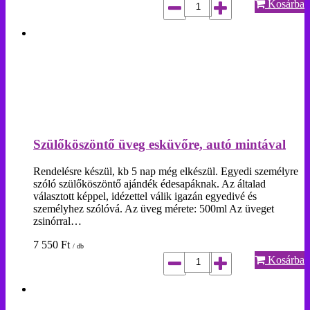
Kosárba
Szülőköszöntő üveg esküvőre, autó mintával
Rendelésre készül, kb 5 nap még elkészül. Egyedi személyre
szóló szülőköszöntő ajándék édesapáknak. Az általad
választott képpel, idézettel válik igazán egyedivé és
személyhez szólóvá. Az üveg mérete: 500ml Az üveget
zsinórral…
7 550
Ft
/ db
Kosárba