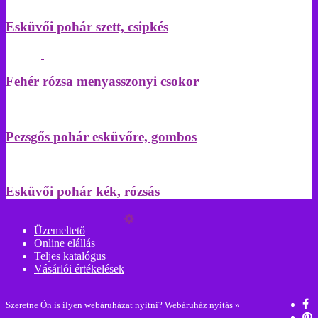
Esküvői pohár szett, csipkés
Fehér rózsa menyasszonyi csokor
Pezsgős pohár esküvőre, gombos
Esküvői pohár kék, rózsás
Üzemeltető
Online elállás
Teljes katalógus
Vásárlói értékelések
Szeretne Ön is ilyen webáruházat nyitni?
Webáruház nyitás »