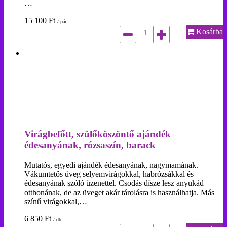
…
15 100
Ft
/ pár
Kosárba
Virágbefőtt, szülőköszöntő ajándék
édesanyának, rózsaszín, barack
Mutatós, egyedi ajándék édesanyának, nagymamának.
Vákumtetős üveg selyemvirágokkal, habrózsákkal és
édesanyának szóló üzenettel. Csodás dísze lesz anyukád
otthonának, de az üveget akár tárolásra is használhatja. Más
színű virágokkal,…
6 850
Ft
/ db