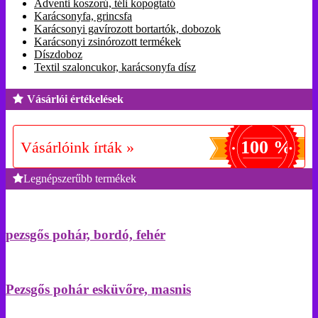
Adventi koszorú, téli kopogtató
Karácsonyfa, grincsfa
Karácsonyi gavírozott bortartók, dobozok
Karácsonyi zsinórozott termékek
Díszdoboz
Textil szaloncukor, karácsonyfa dísz
Vásárlói értékelések
100 %
Vásárlóink írták »
Legnépszerűbb termékek
pezsgős pohár, bordó, fehér
Pezsgős pohár esküvőre, masnis