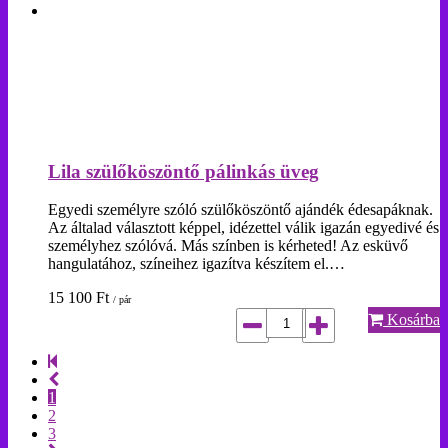
Lila szülőköszöntő pálinkás üveg
Egyedi személyre szóló szülőköszöntő ajándék édesapáknak.
Az általad választott képpel, idézettel válik igazán egyedivé és
személyhez szólóvá. Más színben is kérheted! Az esküvő
hangulatához, színeihez igazítva készítem el.…
15 100
Ft
/ pár
Kosárba
1
2
3