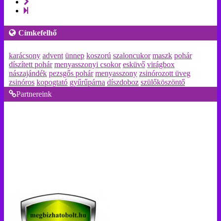
Címkefelhő
karácsony
advent
ünnep
koszorú
szaloncukor
maszk
pohár
díszített pohár
menyasszonyi csokor
esküvő
virágbox
nászajándék
pezsgős pohár
menyasszony
zsinórozott üveg
zsinóros
kopogtató
gyűrűpárna
díszdoboz
szülőköszöntő
Partnereink