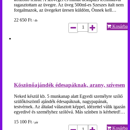
ragasztottam az üvegre. Az üveg 500ml-es Szeszes italt nem
forgalmazok, az üvegeket üresen küldöm, Önnek kell…
22 650
Ft
/ db
Kosárba
Köszönőajándék édesapáknak, arany, szívesen
Neked készül kb. 5 munkanap alatt Egyedi személyre szóló
szülőköszöntő ajándék édesapáknak, nagypapának,
testvérnek. Az általad választott képpel, idézettel válik igazán
egyedivé és személyhez szólóvá. Más színben is kérheted!…
15 100
Ft
/ pár
Kosárba