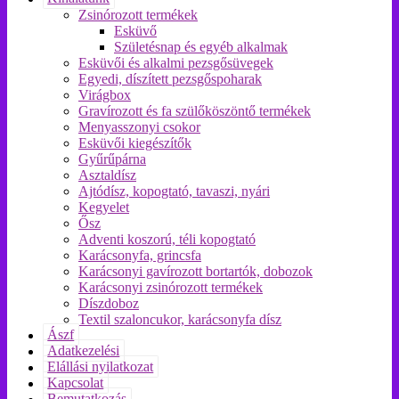
Zsinórozott termékek
Esküvő
Születésnap és egyéb alkalmak
Esküvői és alkalmi pezsgősüvegek
Egyedi, díszített pezsgőspoharak
Virágbox
Gravírozott és fa szülőköszöntő termékek
Menyasszonyi csokor
Esküvői kiegészítők
Gyűrűpárna
Asztaldísz
Ajtódísz, kopogtató, tavaszi, nyári
Kegyelet
Ősz
Adventi koszorú, téli kopogtató
Karácsonyfa, grincsfa
Karácsonyi gavírozott bortartók, dobozok
Karácsonyi zsinórozott termékek
Díszdoboz
Textil szaloncukor, karácsonyfa dísz
Ászf
Adatkezelési
Elállási nyilatkozat
Kapcsolat