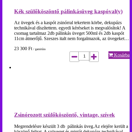
Kék szülőköszöntő pálinkásüveg kaspóval(v)
Az üvegek és a kaspót zsinórral tekertem körbe, dekupázs
technikával díszítettem. egyedi kéréseket is megvalósítok! A
csomag tartalmaz 2db pálinkás üveget 500ml és 2db kaspót
11cm átmerőjű. Szeszes italt nem forgalmazok, az üvegeket…
23 300
Ft
/ garnitúra
Kosárba
Zsinórozott szülőköszöntő, vintage, szívek
Megrendelésre készült 3 db pálinkás üveg.Az elejére került a
köszönő felirat. A szöveget és mintát dekupázs technikával