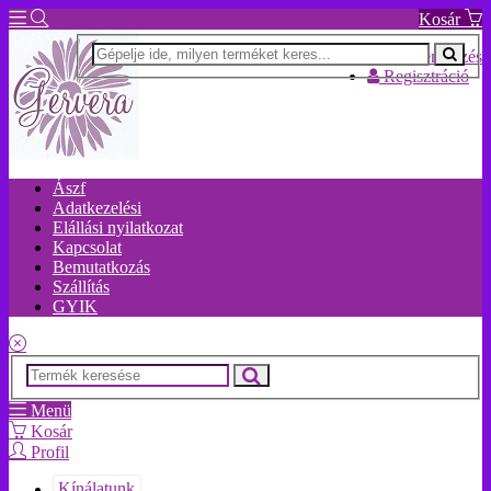
Kosár
Bejelentkezés
Regisztráció
Ászf
Adatkezelési
Elállási nyilatkozat
Kapcsolat
Bemutatkozás
Szállítás
GYIK
Menü
Kosár
Profil
Kínálatunk