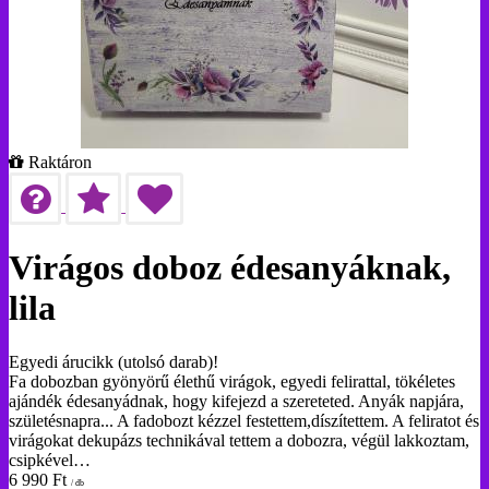
Raktáron
Virágos doboz édesanyáknak,
lila
Egyedi árucikk (utolsó darab)!
Fa dobozban gyönyörű élethű virágok, egyedi felirattal, tökéletes
ajándék édesanyádnak, hogy kifejezd a szereteted. Anyák napjára,
születésnapra... A fadobozt kézzel festettem,díszítettem. A feliratot és
virágokat dekupázs technikával tettem a dobozra, végül lakkoztam,
csipkével…
6 990
Ft
/ db