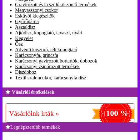
Gravírozott és fa szülőköszöntő termékek
Menyasszonyi csokor
Esküvői kiegészítők
Gyűrűpárna
Asztaldísz
Ajtódísz, kopogtató, tavaszi, nyári
Kegyelet
Ősz
Adventi koszorú, téli kopogtató
Karácsonyfa, grincsfa
Karácsonyi gavírozott bortartók, dobozok
Karácsonyi zsinórozott termékek
Díszdoboz
Textil szaloncukor, karácsonyfa dísz
Vásárlói értékelések
100 %
Vásárlóink írták »
Legnépszerűbb termékek