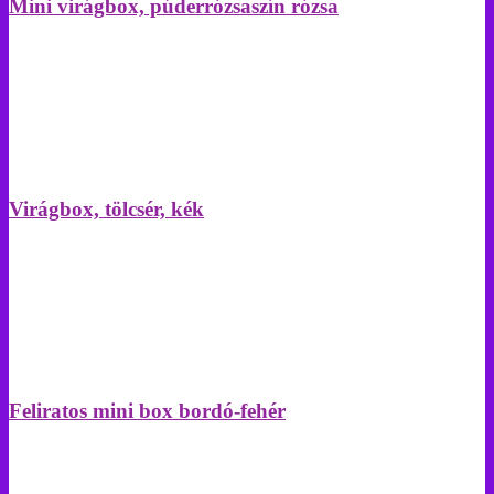
Mini virágbox, púderrózsaszín rózsa
Virágbox, tölcsér, kék
Feliratos mini box bordó-fehér