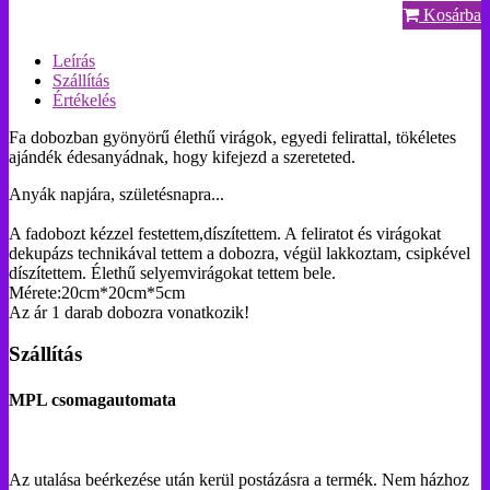
Kosárba
Leírás
Szállítás
Értékelés
Fa dobozban gyönyörű élethű virágok, egyedi felirattal, tökéletes
ajándék édesanyádnak, hogy kifejezd a szereteted.
Anyák napjára, születésnapra...
A fadobozt kézzel festettem,díszítettem. A feliratot és virágokat
dekupázs technikával tettem a dobozra, végül lakkoztam, csipkével
díszítettem. Élethű selyemvirágokat tettem bele.
Mérete:20cm*20cm*5cm
Az ár 1 darab dobozra vonatkozik!
Szállítás
MPL csomagautomata
Az utalása beérkezése után kerül postázásra a termék. Nem házhoz