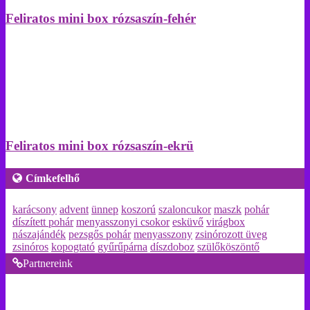
Feliratos mini box rózsaszín-fehér
Feliratos mini box rózsaszín-ekrü
Címkefelhő
karácsony
advent
ünnep
koszorú
szaloncukor
maszk
pohár
díszített pohár
menyasszonyi csokor
esküvő
virágbox
nászajándék
pezsgős pohár
menyasszony
zsinórozott üveg
zsinóros
kopogtató
gyűrűpárna
díszdoboz
szülőköszöntő
Partnereink