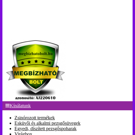
Kínálatunk
Zsinórozott termékek
Esküvői és alkalmi pezsgősüvegek
Egyedi, díszített pezsgőspoharak
Virágbox