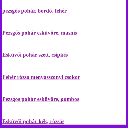
pezsgős pohár, bordó, fehér
Pezsgős pohár esküvőre, masnis
Esküvői pohár szett, csipkés
Fehér rózsa menyasszonyi csokor
Pezsgős pohár esküvőre, gombos
Esküvői pohár kék, rózsás