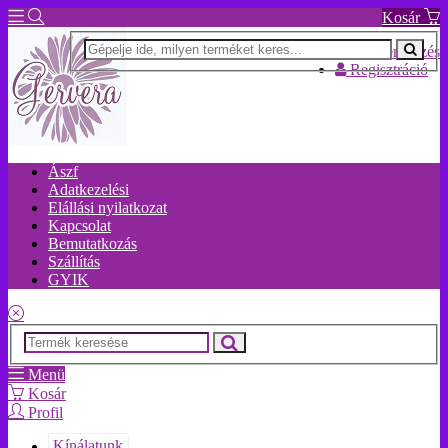
Kosár
Bejelentkezés
Regisztráció
Ászf
Adatkezelési
Elállási nyilatkozat
Kapcsolat
Bemutatkozás
Szállítás
GYIK
Menü
Kosár
Profil
Kínálatunk