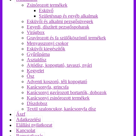
Zsinórozott termékek
Esküvő
Születésnap és egyéb alkalmak
Esküvői és alkalmi pezsgősüvegek
Egyedi, díszített pezsgőspoharak
Virágbox
Gravírozott és fa szülőköszöntő termékek
Menyasszonyi csokor
Esküvői kiegészítők
Gyűrűpárna
Asztaldísz
Ajtódísz, kopogtató, tavaszi, nyári
Kegyelet
Ősz
Adventi koszorú, téli kopogtató
Karácsonyfa, grincsfa
Karácsonyi gavírozott bortartók, dobozok
Karácsonyi zsinórozott termékek
Díszdoboz
Textil szaloncukor, karácsonyfa dísz
Ászf
Adatkezelési
Elállási nyilatkozat
Kapcsolat