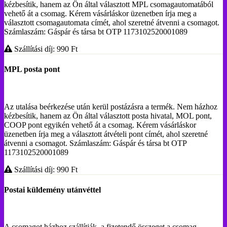
kézbesítik, hanem az Ön által választott MPL csomagautomatából
vehető át a csomag. Kérem vásárláskor üzenetben írja meg a
választott csomagautomata címét, ahol szeretné átvenni a csomagot.
Számlaszám: Gáspár és társa bt OTP 1173102520001089
Szállítási díj: 990
Ft
MPL posta pont
Az utalása beérkezése után kerül postázásra a termék. Nem házhoz
kézbesítik, hanem az Ön által választott posta hivatal, MOL pont,
COOP pont egyikén vehető át a csomag. Kérem vásárláskor
üzenetben írja meg a választott átvételi pont címét, ahol szeretné
átvenni a csomagot. Számlaszám: Gáspár és társa bt OTP
1173102520001089
Szállítási díj: 990
Ft
Postai küldemény utánvéttel
A csomagot házhoz szállítják, a fizetendő összeget a csomag