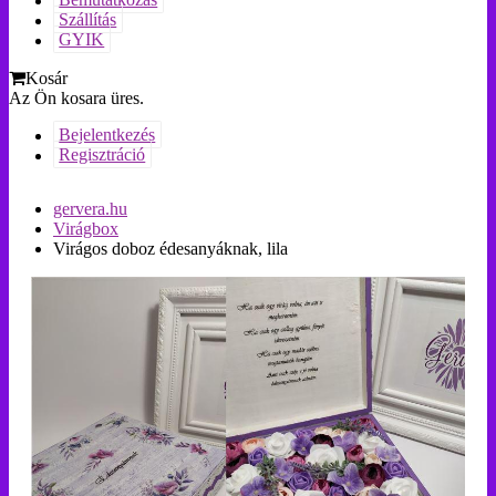
Bemutatkozás
Szállítás
GYIK
Kosár
Az Ön kosara üres.
Bejelentkezés
Regisztráció
gervera.hu
Virágbox
Virágos doboz édesanyáknak, lila