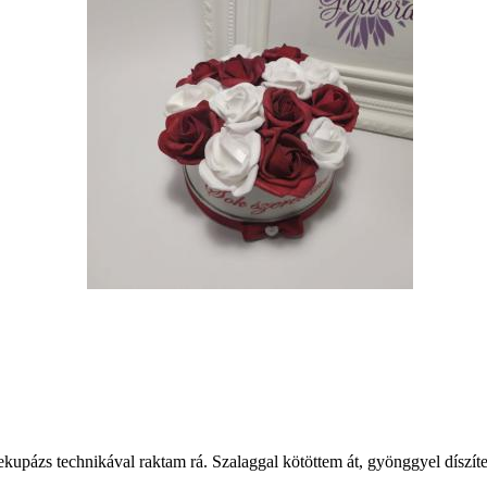
ekupázs technikával raktam rá. Szalaggal kötöttem át, gyönggyel díszítet