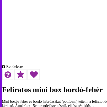
Rendelésre
Feliratos mini box bordó-fehér
Mini boxba fehér és bordó habrózsákat (polifoam) tettem, a feliratot d
kérhető. Átmérője: 15cm rendelésre készül, elkészítési idő:…