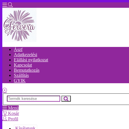
Ászf
Adatkezelési
Elállási nyilatkozat
Kapcsolat
Bemutatkozás
Szállítás
GYIK
Menü
Kosár
Profil
Kínálatunk