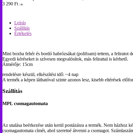
3 290
Ft
/ db
Leírás
Szállítás
Értékelés
Mini boxba fehér és bordó habrózsákat (polifoam) tettem, a feliratot 
Egyedi kéréseket is szívesen megvalósítok, más felirattal is kérhető.
Átmérője: 15cm
rendelésre készül, elkészítési idő: ~4 nap
A termék a képen láthatóval szinte azonos lesz, kisebb eltérések előf
Szállítás
MPL csomagautomata
Az utalása beérkezése után kerül postázásra a termék. Nem házhoz ké
csomagautomata címét, ahol szeretné átvenni a csomagot. Számlasz