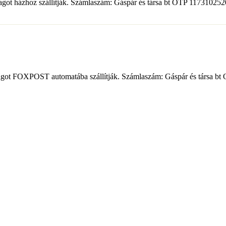
somagot házhoz szállítják. Számlaszám: Gáspár és társa bt OTP 1173102
csomagot FOXPOST automatába szállítják. Számlaszám: Gáspár és társa