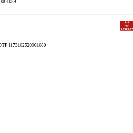
520001089
 bt OTP 1173102520001089