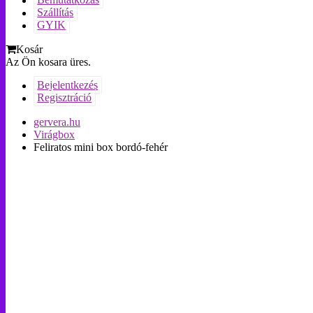
Bemutatkozás
Szállítás
GYIK
Kosár
Az Ön kosara üres.
Bejelentkezés
Regisztráció
gervera.hu
Virágbox
Feliratos mini box bordó-fehér