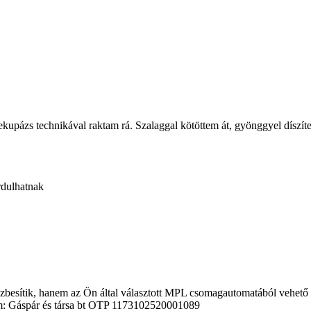
dekupázs technikával raktam rá. Szalaggal kötöttem át, gyönggyel díszít
ordulhatnak
zbesítik, hanem az Ön által választott MPL csomagautomatából vehető á
ám: Gáspár és társa bt OTP 1173102520001089