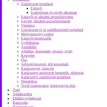
Zsinórozott termékek
Esküvő
Születésnap és egyéb alkalmak
Esküvői és alkalmi pezsgősüvegek
Egyedi, díszített pezsgőspoharak
Virágbox
Gravírozott és fa szülőköszöntő termékek
Menyasszonyi csokor
Esküvői kiegészítők
Gyűrűpárna
Asztaldísz
Ajtódísz, kopogtató, tavaszi, nyári
Kegyelet
Ősz
Adventi koszorú, téli kopogtató
Karácsonyfa, grincsfa
Karácsonyi gavírozott bortartók, dobozok
Karácsonyi zsinórozott termékek
Díszdoboz
Textil szaloncukor, karácsonyfa dísz
Ászf
Adatkezelési
Elállási nyilatkozat
Kapcsolat