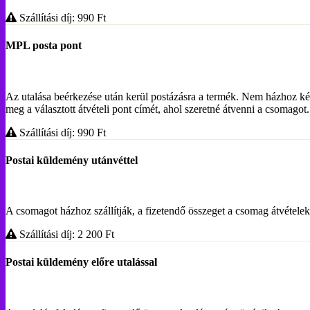
Szállítási díj: 990
Ft
MPL posta pont
Az utalása beérkezése után kerül postázásra a termék. Nem házhoz ké
meg a választott átvételi pont címét, ahol szeretné átvenni a csoma
Szállítási díj: 990
Ft
Postai küldemény utánvéttel
A csomagot házhoz szállítják, a fizetendő összeget a csomag átvételekor
Szállítási díj: 2 200
Ft
Postai küldemény előre utalással