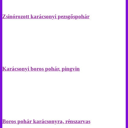
Zsinórozott karácsonyi pezsgőspohár
Karácsonyi boros pohár, pingvin
Boros pohár karácsonyra, rénszarvas