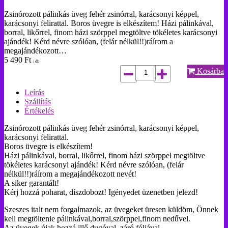
Zsinórozott pálinkás üveg fehér zsinórral, karácsonyi képpel,
karácsonyi felirattal. Boros üvegre is elkészítem! Házi pálinkával,
borral, likőrrel, finom házi szörppel megtöltve tökéletes karácsonyi
ajándék! Kérd névre szólóan, (felár nélkül!!)ráírom a
megajándékozott…
5 490
Ft
/ db
Kosárba
Leírás
Szállítás
Értékelés
Zsinórozott pálinkás üveg fehér zsinórral, karácsonyi képpel,
karácsonyi felirattal.
Boros üvegre is elkészítem!
Házi pálinkával, borral, likőrrel, finom házi szörppel megtöltve
tökéletes karácsonyi ajándék! Kérd névre szólóan, (felár
nélkül!!)ráírom a megajándékozott nevét!
A siker garantált!
Kérj hozzá poharat, díszdobozt! Igényedet üzenetben jelezd!
Szeszes italt nem forgalmazok, az üvegeket üresen küldöm, Önnek
kell megtöltenie pálinkával,borral,szörppel,finom nedűvel.
Az üvegek újak,hozzá illő dugóval, záró fóliával.