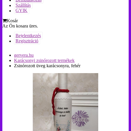
Bemutatkozás
Szállítás
GYIK
Kosár
Az Ön kosara üres.
Bejelentkezés
Regisztráció
gervera.hu
Karácsonyi zsinórozott termékek
Zsinórozott üveg karácsonyra, fehér