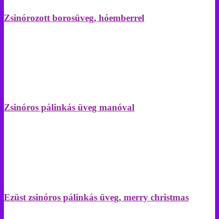
Zsinórozott borosüveg, hóemberrel
Zsinóros pálinkás üveg manóval
Ezüst zsinóros pálinkás üveg, merry christmas