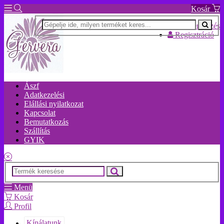
Kosár
Bejelentkezés
Regisztráció
Ászf
Adatkezelési
Elállási nyilatkozat
Kapcsolat
Bemutatkozás
Szállítás
GYIK
Menü
Kosár
Profil
Kínálatunk