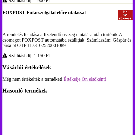
Szállítási díj: 1 900
Ft
FOXPOST Futárszolgálat előre utalással
A rendelés feladása a fizetendő összeg elutalása után történik.A
csomagot FOXPOST automatába szállítják. Számlaszám: Gáspár és
társa bt OTP 1173102520001089
Szállítási díj: 1 150
Ft
Vásárlói értékelések
Még nem értékelték a terméket!
Értékelje Ön elsőként!
Hasonló termékek