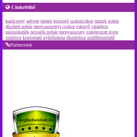
Címkefelhő
karácsony
advent
ünnep
koszorú
szaloncukor
maszk
pohár
díszített pohár
menyasszonyi csokor
esküvő
virágbox
nászajándék
pezsgős pohár
menyasszony
zsinórozott üveg
zsinóros
kopogtató
gyűrűpárna
díszdoboz
szülőköszöntő
Partnereink