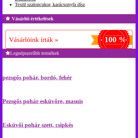
Textil szaloncukor, karácsonyfa dísz
Vásárlói értékelések
100 %
Vásárlóink írták »
Legnépszerűbb termékek
pezsgős pohár, bordó, fehér
Pezsgős pohár esküvőre, masnis
Esküvői pohár szett, csipkés