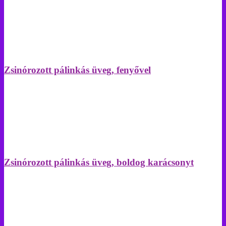
Zsinórozott pálinkás üveg, fenyővel
Zsinórozott pálinkás üveg, boldog karácsonyt