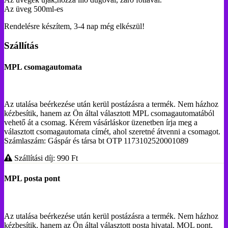
Az üveg 500ml-es
Rendelésre készítem, 3-4 nap még elkészül!
Szállítás
MPL csomagautomata
Az utalása beérkezése után kerül postázásra a termék. Nem házhoz
kézbesítik, hanem az Ön által választott MPL csomagautomatából
vehető át a csomag. Kérem vásárláskor üzenetben írja meg a
választott csomagautomata címét, ahol szeretné átvenni a csomagot.
Számlaszám: Gáspár és társa bt OTP 1173102520001089
Szállítási díj: 990
Ft
MPL posta pont
Az utalása beérkezése után kerül postázásra a termék. Nem házhoz
kézbesítik, hanem az Ön által választott posta hivatal, MOL pont,