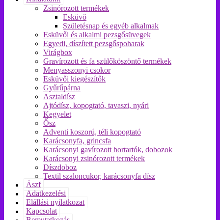
Zsinórozott termékek
Esküvő
Születésnap és egyéb alkalmak
Esküvői és alkalmi pezsgősüvegek
Egyedi, díszített pezsgőspoharak
Virágbox
Gravírozott és fa szülőköszöntő termékek
Menyasszonyi csokor
Esküvői kiegészítők
Gyűrűpárna
Asztaldísz
Ajtódísz, kopogtató, tavaszi, nyári
Kegyelet
Ősz
Adventi koszorú, téli kopogtató
Karácsonyfa, grincsfa
Karácsonyi gavírozott bortartók, dobozok
Karácsonyi zsinórozott termékek
Díszdoboz
Textil szaloncukor, karácsonyfa dísz
Ászf
Adatkezelési
Elállási nyilatkozat
Kapcsolat