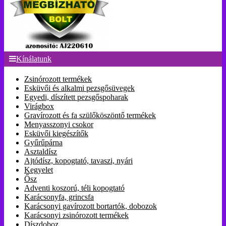
Kínálatunk
Zsinórozott termékek
Esküvői és alkalmi pezsgősüvegek
Egyedi, díszített pezsgőspoharak
Virágbox
Gravírozott és fa szülőköszöntő termékek
Menyasszonyi csokor
Esküvői kiegészítők
Gyűrűpárna
Asztaldísz
Ajtódísz, kopogtató, tavaszi, nyári
Kegyelet
Ősz
Adventi koszorú, téli kopogtató
Karácsonyfa, grincsfa
Karácsonyi gavírozott bortartók, dobozok
Karácsonyi zsinórozott termékek
Díszdoboz