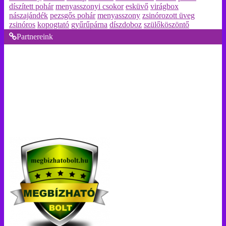
díszített pohár
menyasszonyi csokor
esküvő
virágbox
nászajándék
pezsgős pohár
menyasszony
zsinórozott üveg
zsinóros
kopogtató
gyűrűpárna
díszdoboz
szülőköszöntő
Partnereink