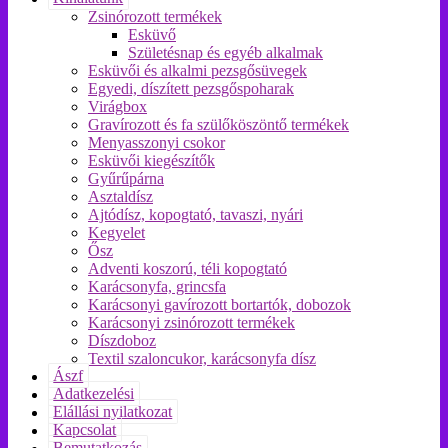
Zsinórozott termékek
Esküvő
Születésnap és egyéb alkalmak
Esküvői és alkalmi pezsgősüvegek
Egyedi, díszített pezsgőspoharak
Virágbox
Gravírozott és fa szülőköszöntő termékek
Menyasszonyi csokor
Esküvői kiegészítők
Gyűrűpárna
Asztaldísz
Ajtódísz, kopogtató, tavaszi, nyári
Kegyelet
Ősz
Adventi koszorú, téli kopogtató
Karácsonyfa, grincsfa
Karácsonyi gavírozott bortartók, dobozok
Karácsonyi zsinórozott termékek
Díszdoboz
Textil szaloncukor, karácsonyfa dísz
Ászf
Adatkezelési
Elállási nyilatkozat
Kapcsolat