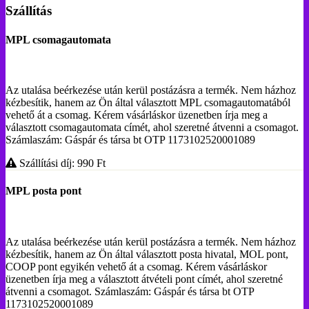
Szállítás
MPL csomagautomata
Az utalása beérkezése után kerül postázásra a termék. Nem házhoz
kézbesítik, hanem az Ön által választott MPL csomagautomatából
vehető át a csomag. Kérem vásárláskor üzenetben írja meg a
választott csomagautomata címét, ahol szeretné átvenni a csomagot.
Számlaszám: Gáspár és társa bt OTP 1173102520001089
Szállítási díj: 990
Ft
MPL posta pont
Az utalása beérkezése után kerül postázásra a termék. Nem házhoz
kézbesítik, hanem az Ön által választott posta hivatal, MOL pont,
COOP pont egyikén vehető át a csomag. Kérem vásárláskor
üzenetben írja meg a választott átvételi pont címét, ahol szeretné
átvenni a csomagot. Számlaszám: Gáspár és társa bt OTP
1173102520001089