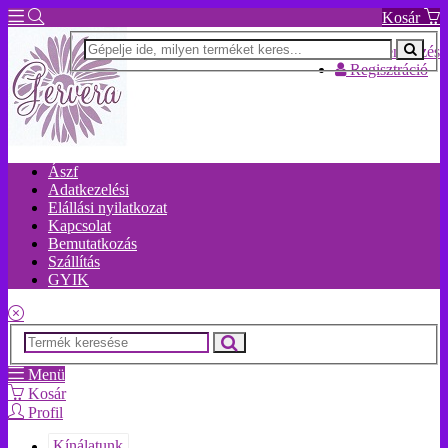
Kosár
Bejelentkezés
Regisztráció
Ászf
Adatkezelési
Elállási nyilatkozat
Kapcsolat
Bemutatkozás
Szállítás
GYIK
Menü
Kosár
Profil
Kínálatunk