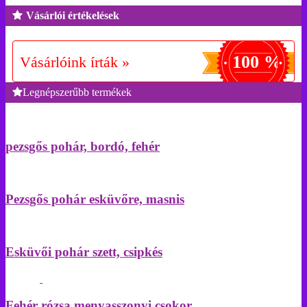
Vásárlói értékelések
100 %
Vásárlóink írták »
Legnépszerűbb termékek
pezsgős pohár, bordó, fehér
Pezsgős pohár esküvőre, masnis
Esküvői pohár szett, csipkés
Fehér rózsa menyasszonyi csokor