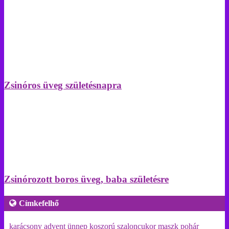
Zsinóros üveg születésnapra
Zsinórozott boros üveg, baba születésre
Címkefelhő
karácsony
advent
ünnep
koszorú
szaloncukor
maszk
pohár