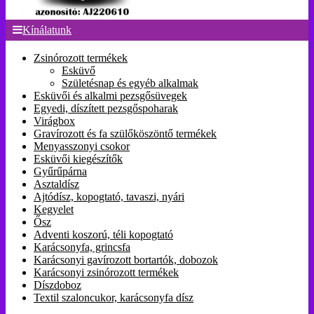
Kínálatunk
Zsinórozott termékek
Esküvő
Születésnap és egyéb alkalmak
Esküvői és alkalmi pezsgősüvegek
Egyedi, díszített pezsgőspoharak
Virágbox
Gravírozott és fa szülőköszöntő termékek
Menyasszonyi csokor
Esküvői kiegészítők
Gyűrűpárna
Asztaldísz
Ajtódísz, kopogtató, tavaszi, nyári
Kegyelet
Ősz
Adventi koszorú, téli kopogtató
Karácsonyfa, grincsfa
Karácsonyi gavírozott bortartók, dobozok
Karácsonyi zsinórozott termékek
Díszdoboz
Textil szaloncukor, karácsonyfa dísz