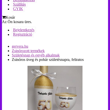
Bemutatkozás
Szállítás
GYIK
Kosár
Az Ön kosara üres.
Bejelentkezés
Regisztráció
gervera.hu
Zsinórozott termékek
Születésnap és egyéb alkalmak
Zsinóros üveg és pohár születésnapra, feliratos