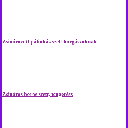
Zsinórozott pálinkás szett horgászoknak
Zsinóros boros szett, tengerész