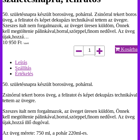
50. születésnapra készült borosüveg, pohárral. Zsinórral tekert boros
üveg, a feliratot és képet dekupázs technikával tettem az üvegre.
Szeszes italt nem forgalmazok, az üveget üresen küldöm, Önnek
kell megtöltenie pálinkával,borral,szörppel,finom nedűvel. Az üveg
újak,hozzá…
10 950
Ft
/ szett
Kosárba
Leírás
Szállítás
Értékelés
50. születésnapra készült borosüveg, pohárral.
Zsinórral tekert boros üveg, a feliratot és képet dekupázs technikával
tettem az üvegre.
Szeszes italt nem forgalmazok, az üveget üresen küldöm, Önnek
kell megtöltenie pálinkával,borral,szörppel,finom nedűvel. Az üveg
újak,hozzá illő dugóval.
Az üveg mérete: 750 ml, a pohár 220ml-es.