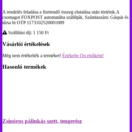
A rendelés feladása a fizetendő összeg elutalása után történik.A
csomagot FOXPOST automatába szállítják. Számlaszám: Gáspár és
társa bt OTP 1173102520001089
Szállítási díj: 1 150
Ft
Vásárlói értékelések
Még nem értékelték a terméket!
Értékelje Ön elsőként!
Hasonló termékek
Zsinóros pálinkás szett, tengerész