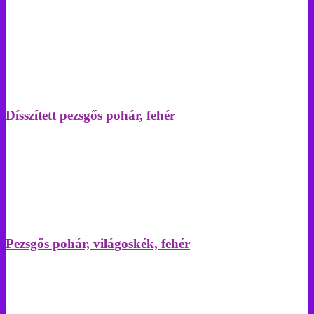
Dísszített pezsgős pohár, fehér
Pezsgős pohár, világoskék, fehér