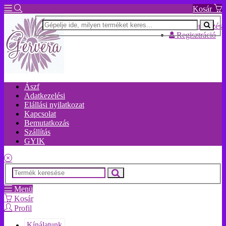
Kosár
Bejelentkezés
Regisztráció
Ászf
Adatkezelési
Elállási nyilatkozat
Kapcsolat
Bemutatkozás
Szállítás
GYIK
Menü
Kosár
Profil
Kínálatunk