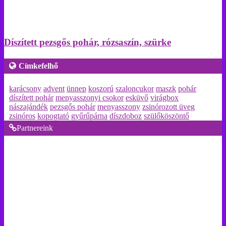
Díszített pezsgős pohár, rózsaszín, szürke
Címkefelhő
karácsony
advent
ünnep
koszorú
szaloncukor
maszk
pohár
díszített pohár
menyasszonyi csokor
esküvő
virágbox
nászajándék
pezsgős pohár
menyasszony
zsinórozott üveg
zsinóros
kopogtató
gyűrűpárna
díszdoboz
szülőköszöntő
Partnereink