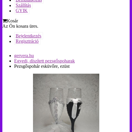
Bemutatkozás
Szállítás
GYIK
Kosár
Az Ön kosara üres.
Bejelentkezés
Regisztráció
gervera.hu
Egyedi, díszített pezsgőspoharak
Pezsgőspohár esküvőre, ezüst