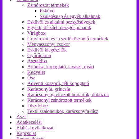
Zsinórozott termékek
Esküvő
Születésnap és egyéb alkalmak
Esküvői és alkalmi pezsgősüvegek
Egyedi, díszített pezsgőspoharak
Virágbox
Gravírozott és fa szülőköszöntő termékek
Menyasszonyi csokor
Esküvői kiegészítők
Gyűrűpárna
Asztaldísz
Ajtódísz, kopogtató, tavaszi, nyári
Kegyelet
Ősz
Adventi koszorú, téli kopogtató
Karácsonyfa, grincsfa
Karácsonyi gavírozott bortartók, dobozok
Karácsonyi zsinórozott termékek
Díszdoboz
Textil szaloncukor, karácsonyfa dísz
Ászf
Adatkezelési
Elállási nyilatkozat
Kapcsolat