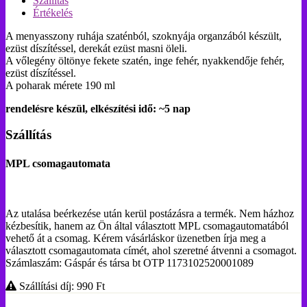
Szállítás
Értékelés
A menyasszony ruhája szaténból, szoknyája organzából készült,
ezüst díszítéssel, derekát ezüst masni öleli.
A vőlegény öltönye fekete szatén, inge fehér, nyakkendője fehér,
ezüst díszítéssel.
A poharak mérete 190 ml
rendelésre készül, elkészítési idő: ~5 nap
Szállítás
MPL csomagautomata
Az utalása beérkezése után kerül postázásra a termék. Nem házhoz
kézbesítik, hanem az Ön által választott MPL csomagautomatából
vehető át a csomag. Kérem vásárláskor üzenetben írja meg a
választott csomagautomata címét, ahol szeretné átvenni a csomagot.
Számlaszám: Gáspár és társa bt OTP 1173102520001089
Szállítási díj: 990
Ft