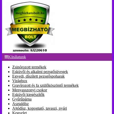
Kínálatunk
Zsinórozott termékek
Esküvői és alkalmi pezsgősüvegek
Egyedi, díszített pezsgőspoharak
Virágbox
Gravírozott és fa szülőköszöntő termékek
Menyasszonyi csokor
Esküvői kiegészítők
Gyűrűpárna
Asztaldísz
Ajtódísz, kopogtató, tavaszi, nyári
Kegyelet