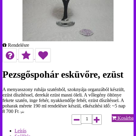
Rendelésre
Pezsgőspohár esküvőre, ezüst
A menyasszony ruhája szaténból, szoknyája organzából készült,
ezüst díszítéssel, derekát ezüst masni öleli. A vőlegény öltönye
fekete szatén, inge fehér, nyakkendője fehér, ezüst díszítéssel. A
poharak mérete 190 ml rendelésre készül, elkészítési idő: ~5 nap
8 700
Ft
/ pár
Kosárba
Leírás