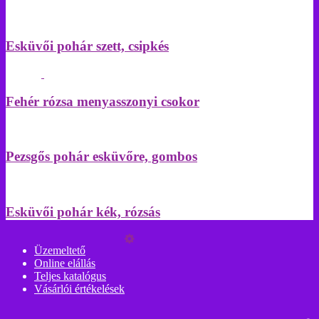
Esküvői pohár szett, csipkés
Fehér rózsa menyasszonyi csokor
Pezsgős pohár esküvőre, gombos
Esküvői pohár kék, rózsás
Üzemeltető
Online elállás
Teljes katalógus
Vásárlói értékelések