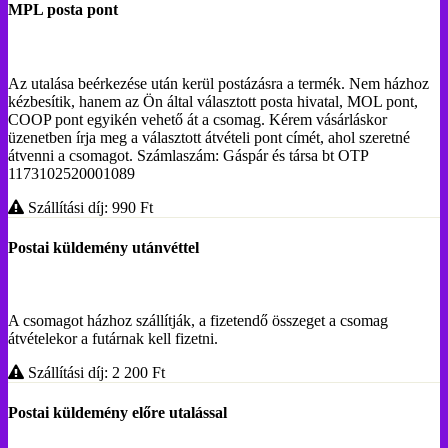
MPL posta pont
Az utalása beérkezése után kerül postázásra a termék. Nem házhoz
kézbesítik, hanem az Ön által választott posta hivatal, MOL pont,
COOP pont egyikén vehető át a csomag. Kérem vásárláskor
üzenetben írja meg a választott átvételi pont címét, ahol szeretné
átvenni a csomagot. Számlaszám: Gáspár és társa bt OTP
1173102520001089
Szállítási díj: 990
Ft
Postai küldemény utánvéttel
A csomagot házhoz szállítják, a fizetendő összeget a csomag
átvételekor a futárnak kell fizetni.
Szállítási díj: 2 200
Ft
Postai küldemény előre utalással