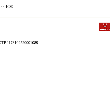
520001089
 bt OTP 1173102520001089