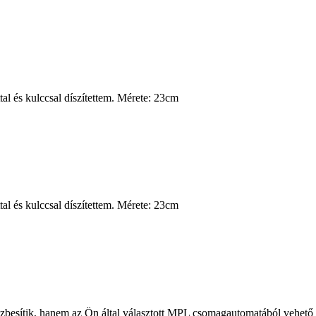
al és kulccsal díszítettem. Mérete: 23cm
al és kulccsal díszítettem. Mérete: 23cm
zbesítik, hanem az Ön által választott MPL csomagautomatából vehető á