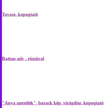
Tavasz, kopogtató
Rattan szív , rózsával
"Anya szeretlek", barack kép, virágdísz, kopogtató