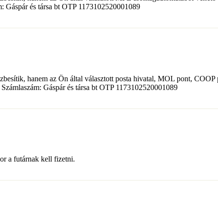
ám: Gáspár és társa bt OTP 1173102520001089
zbesítik, hanem az Ön által választott posta hivatal, MOL pont, COOP 
got. Számlaszám: Gáspár és társa bt OTP 1173102520001089
 a futárnak kell fizetni.