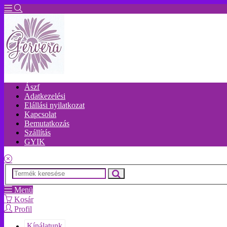
Ászf
Adatkezelési
Elállási nyilatkozat
Kapcsolat
Bemutatkozás
Szállítás
GYIK
Menü
Kosár
Profil
Kínálatunk