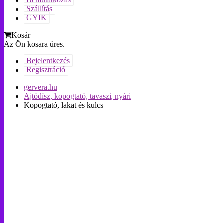
Bemutatkozás
Szállítás
GYIK
Kosár
Az Ön kosara üres.
Bejelentkezés
Regisztráció
gervera.hu
Ajtódísz, kopogtató, tavaszi, nyári
Kopogtató, lakat és kulcs