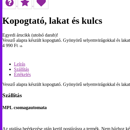
Kopogtató, lakat és kulcs
Egyedi árucikk (utolsó darab)!
Vessző alapra készült kopogtató. Gyönyörű selyemvirágokkal és lakatt
4 990
Ft
/ db
Leírás
Szállítás
Értékelés
Vessző alapra készült kopogtató. Gyönyörű selyemvirágokkal és lakatt
Szállítás
MPL csomagautomata
Az utalása beérkezése után kerül postázásra a termék. Nem házhoz ké