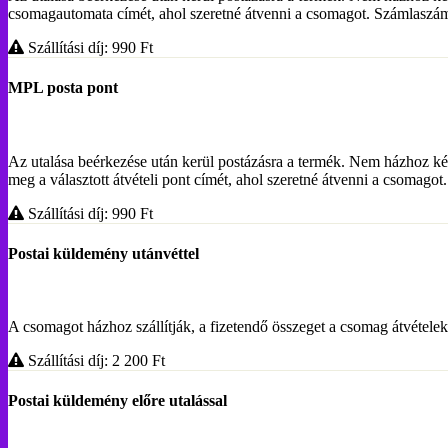
csomagautomata címét, ahol szeretné átvenni a csomagot. Számlasz
Szállítási díj: 990
Ft
MPL posta pont
Az utalása beérkezése után kerül postázásra a termék. Nem házhoz ké
meg a választott átvételi pont címét, ahol szeretné átvenni a csoma
Szállítási díj: 990
Ft
Postai küldemény utánvéttel
A csomagot házhoz szállítják, a fizetendő összeget a csomag átvételekor
Szállítási díj: 2 200
Ft
Postai küldemény előre utalással