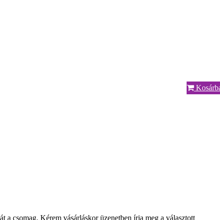
Kosárb
t a csomag. Kérem vásárláskor üzenetben írja meg a választott