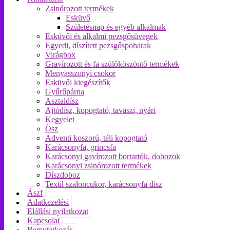
Zsinórozott termékek
Esküvő
Születésnap és egyéb alkalmak
Esküvői és alkalmi pezsgősüvegek
Egyedi, díszített pezsgőspoharak
Virágbox
Gravírozott és fa szülőköszöntő termékek
Menyasszonyi csokor
Esküvői kiegészítők
Gyűrűpárna
Asztaldísz
Ajtódísz, kopogtató, tavaszi, nyári
Kegyelet
Ősz
Adventi koszorú, téli kopogtató
Karácsonyfa, grincsfa
Karácsonyi gavírozott bortartók, dobozok
Karácsonyi zsinórozott termékek
Díszdoboz
Textil szaloncukor, karácsonyfa dísz
Ászf
Adatkezelési
Elállási nyilatkozat
Kapcsolat