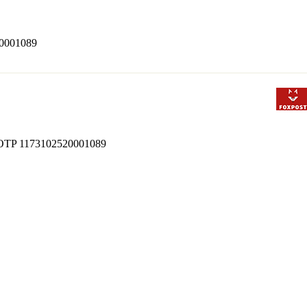
520001089
 bt OTP 1173102520001089