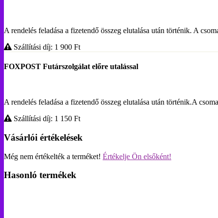
A rendelés feladása a fizetendő összeg elutalása után történik. A c
Szállítási díj: 1 900
Ft
FOXPOST Futárszolgálat előre utalással
A rendelés feladása a fizetendő összeg elutalása után történik.A 
Szállítási díj: 1 150
Ft
Vásárlói értékelések
Még nem értékelték a terméket!
Értékelje Ön elsőként!
Hasonló termékek