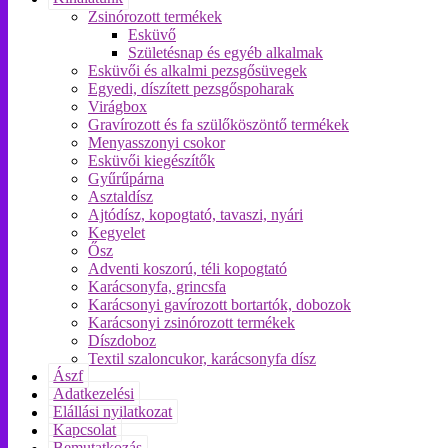
Zsinórozott termékek
Esküvő
Születésnap és egyéb alkalmak
Esküvői és alkalmi pezsgősüvegek
Egyedi, díszített pezsgőspoharak
Virágbox
Gravírozott és fa szülőköszöntő termékek
Menyasszonyi csokor
Esküvői kiegészítők
Gyűrűpárna
Asztaldísz
Ajtódísz, kopogtató, tavaszi, nyári
Kegyelet
Ősz
Adventi koszorú, téli kopogtató
Karácsonyfa, grincsfa
Karácsonyi gavírozott bortartók, dobozok
Karácsonyi zsinórozott termékek
Díszdoboz
Textil szaloncukor, karácsonyfa dísz
Ászf
Adatkezelési
Elállási nyilatkozat
Kapcsolat