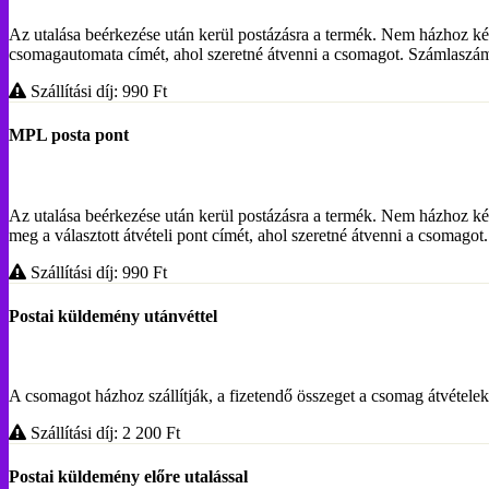
Az utalása beérkezése után kerül postázásra a termék. Nem házhoz ké
csomagautomata címét, ahol szeretné átvenni a csomagot. Számlasz
Szállítási díj: 990
Ft
MPL posta pont
Az utalása beérkezése után kerül postázásra a termék. Nem házhoz ké
meg a választott átvételi pont címét, ahol szeretné átvenni a csoma
Szállítási díj: 990
Ft
Postai küldemény utánvéttel
A csomagot házhoz szállítják, a fizetendő összeget a csomag átvételekor
Szállítási díj: 2 200
Ft
Postai küldemény előre utalással