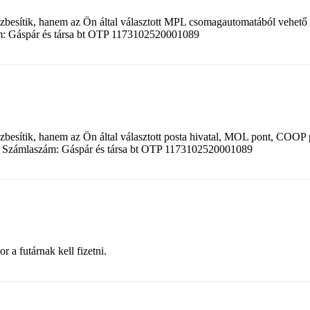
zbesítik, hanem az Ön által választott MPL csomagautomatából vehető á
ám: Gáspár és társa bt OTP 1173102520001089
zbesítik, hanem az Ön által választott posta hivatal, MOL pont, COOP 
got. Számlaszám: Gáspár és társa bt OTP 1173102520001089
 a futárnak kell fizetni.