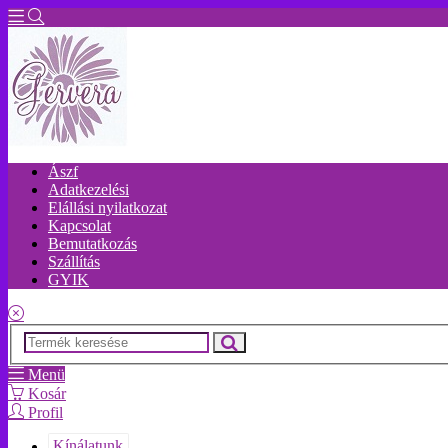
Ászf
Adatkezelési
Elállási nyilatkozat
Kapcsolat
Bemutatkozás
Szállítás
GYIK
Menü
Kosár
Profil
Kínálatunk