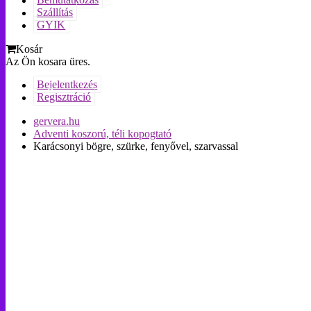
Bemutatkozás
Szállítás
GYIK
Kosár
Az Ön kosara üres.
Bejelentkezés
Regisztráció
gervera.hu
Adventi koszorú, téli kopogtató
Karácsonyi bögre, szürke, fenyővel, szarvassal