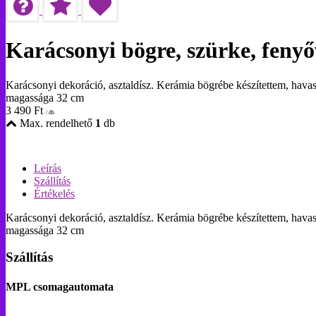
Karácsonyi bögre, szürke, fenyőv
Karácsonyi dekoráció, asztaldísz. Kerámia bögrébe készítettem, havas
magassága 32 cm
3 490
Ft
/ db
Max. rendelhető
1
db
Leírás
Szállítás
Értékelés
Karácsonyi dekoráció, asztaldísz. Kerámia bögrébe készítettem, havas
magassága 32 cm
Szállítás
MPL csomagautomata