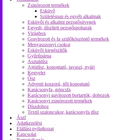
Zsinórozott termékek
Esküvő
Születésnap és egyéb alkalmak
Esküvői és alkalmi pezsgősüvegek
Egyedi, díszített pezsgőspoharak
Virágbox
Gravírozott és fa szülőköszöntő termékek
Menyasszonyi csokor
Esküvői kiegészítők
Gyűrűpárna
Asztaldísz
Ajtódísz, kopogtató, tavaszi, nyári
Kegyelet
Ősz
Adventi koszorú, téli kopogtató
Karácsonyfa, grincsfa
Karácsonyi gavírozott bortartók, dobozok
Karácsonyi zsinórozott termékek
Díszdoboz
Textil szaloncukor, karácsonyfa dísz
Ászf
Adatkezelési
Elállási nyilatkozat
Kapcsolat