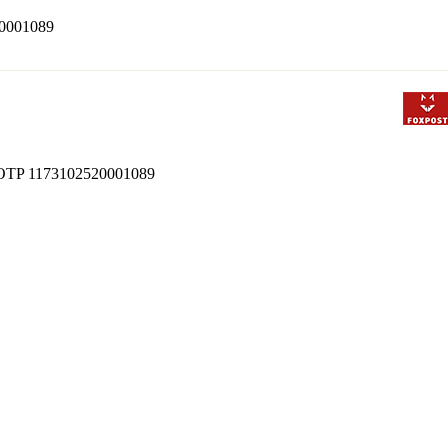
520001089
 bt OTP 1173102520001089