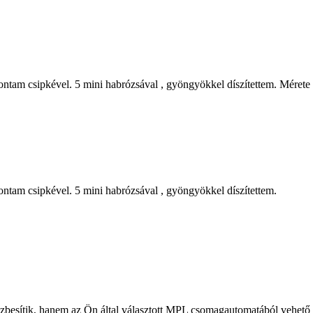
vontam csipkével. 5 mini habrózsával , gyöngyökkel díszítettem. Mére
ontam csipkével. 5 mini habrózsával , gyöngyökkel díszítettem.
zbesítik, hanem az Ön által választott MPL csomagautomatából vehető á