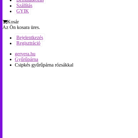
Bemutatkozás
Szállítás
GYIK
Kosár
Az Ön kosara üres.
Bejelentkezés
Regisztráció
gervera.hu
Gyűrűpárna
Csipkés gyűrűpárna rózsákkal