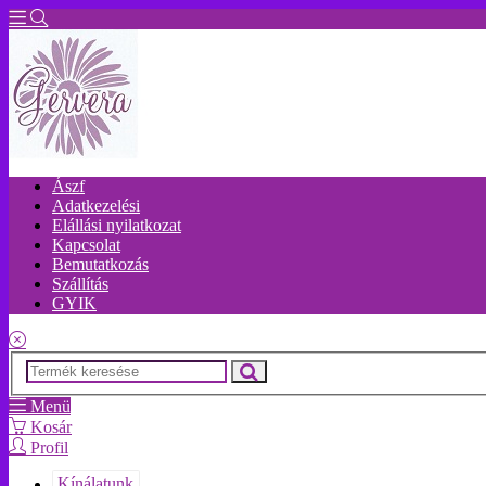
Ászf
Adatkezelési
Elállási nyilatkozat
Kapcsolat
Bemutatkozás
Szállítás
GYIK
Menü
Kosár
Profil
Kínálatunk