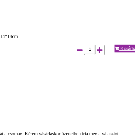
te 14*14cm
Kosárb
t a csomag. Kérem vásárláskor üzenetben írja meg a választott