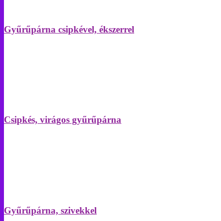
Gyűrűpárna csipkével, ékszerrel
Csipkés, virágos gyűrűpárna
Gyűrűpárna, szivekkel