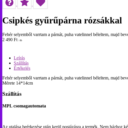
Csipkés gyűrűpárna rózsákkal
Fehér selyemből varrtam a párnát, puha vatelinnel béleltem, majd be
2 490
Ft
/ db
Leírás
Szállítás
Értékelés
Fehér selyemből varrtam a párnát, puha vatelinnel béleltem, majd bev
Mérete 14*14cm
Szállítás
MPL csomagautomata
Az utalása beérkezése után kerül postázásra a termék. Nem házhoz ké