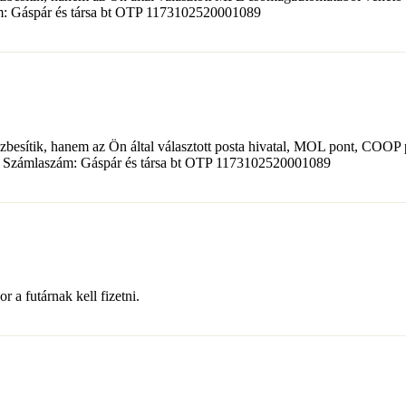
ám: Gáspár és társa bt OTP 1173102520001089
zbesítik, hanem az Ön által választott posta hivatal, MOL pont, COOP 
got. Számlaszám: Gáspár és társa bt OTP 1173102520001089
 a futárnak kell fizetni.