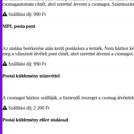
csomagautomata címét, ahol szeretné átvenni a csomagot. Számlasz
Szállítási díj: 990
Ft
MPL posta pont
Az utalása beérkezése után kerül postázásra a termék. Nem házhoz ké
meg a választott átvételi pont címét, ahol szeretné átvenni a csoma
Szállítási díj: 990
Ft
Postai küldemény utánvéttel
A csomagot házhoz szállítják, a fizetendő összeget a csomag átvételekor
Szállítási díj: 2 200
Ft
Postai küldemény előre utalással