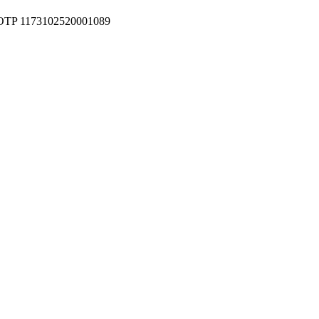
 bt OTP 1173102520001089