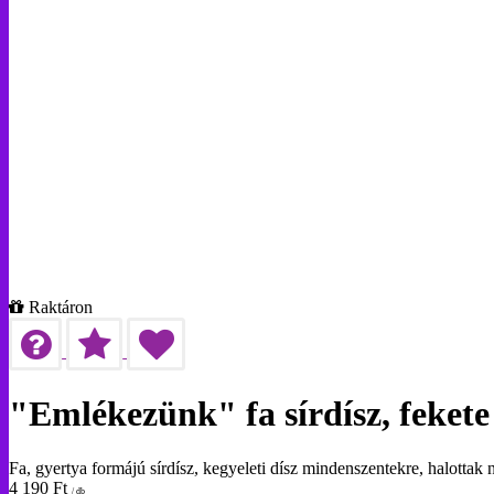
Raktáron
"Emlékezünk" fa sírdísz, fekete
Fa, gyertya formájú sírdísz, kegyeleti dísz mindenszentekre, halotta
4 190
Ft
/ db