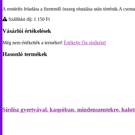
A rendelés feladása a fizetendő összeg elutalása után történik.A 
Szállítási díj: 1 150
Ft
Vásárlói értékelések
Még nem értékelték a terméket!
Értékelje Ön elsőként!
Hasonló termékek
Sírdísz gyertyával, kaspóban, mindenszentekre, halo