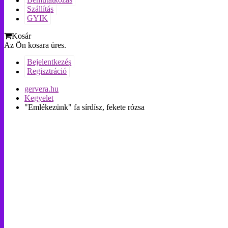
Bemutatkozás
Szállítás
GYIK
Kosár
Az Ön kosara üres.
Bejelentkezés
Regisztráció
gervera.hu
Kegyelet
"Emlékezünk" fa sírdísz, fekete rózsa