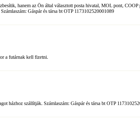
zbesítik, hanem az Ön által választott posta hivatal, MOL pont, COOP 
got. Számlaszám: Gáspár és társa bt OTP 1173102520001089
 a futárnak kell fizetni.
somagot házhoz szállítják. Számlaszám: Gáspár és társa bt OTP 1173102