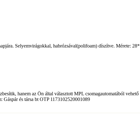
k napjára. Selyemvirágokkal, habrózsával(polifoam) díszítve. Mérete: 
zbesítik, hanem az Ön által választott MPL csomagautomatából vehető á
ám: Gáspár és társa bt OTP 1173102520001089