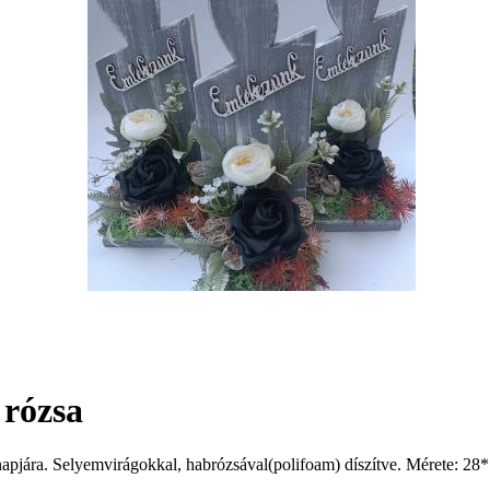
 rózsa
k napjára. Selyemvirágokkal, habrózsával(polifoam) díszítve. Mérete: 