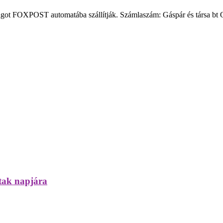
csomagot FOXPOST automatába szállítják. Számlaszám: Gáspár és társa
ttak napjára