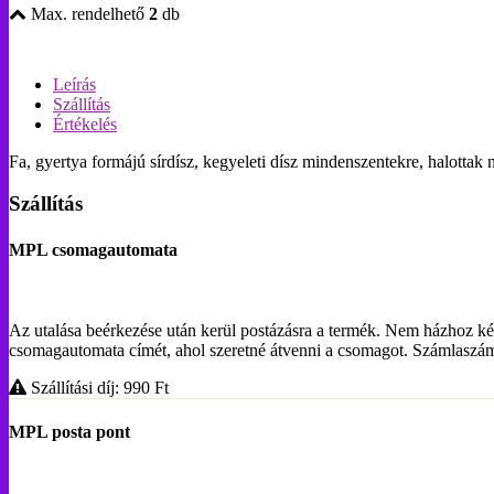
Max. rendelhető
2
db
Leírás
Szállítás
Értékelés
Fa, gyertya formájú sírdísz, kegyeleti dísz mindenszentekre, halotta
Szállítás
MPL csomagautomata
Az utalása beérkezése után kerül postázásra a termék. Nem házhoz ké
csomagautomata címét, ahol szeretné átvenni a csomagot. Számlasz
Szállítási díj: 990
Ft
MPL posta pont