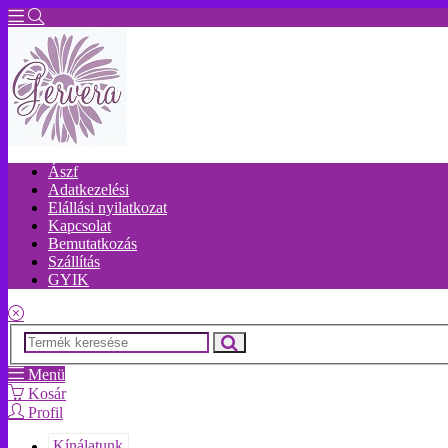
Ászf
Adatkezelési
Elállási nyilatkozat
Kapcsolat
Bemutatkozás
Szállítás
GYIK
Menü
Kosár
Profil
Kínálatunk