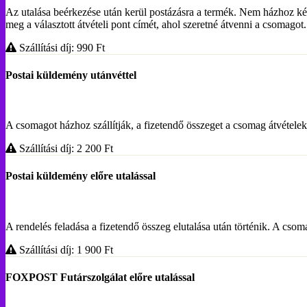
Az utalása beérkezése után kerül postázásra a termék. Nem házhoz ké
meg a választott átvételi pont címét, ahol szeretné átvenni a csoma
Szállítási díj: 990
Ft
Postai küldemény utánvéttel
A csomagot házhoz szállítják, a fizetendő összeget a csomag átvételekor
Szállítási díj: 2 200
Ft
Postai küldemény előre utalással
A rendelés feladása a fizetendő összeg elutalása után történik. A c
Szállítási díj: 1 900
Ft
FOXPOST Futárszolgálat előre utalással