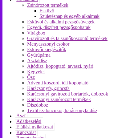
Zsinórozott termékek
Esküvő
Születésnap és egyéb alkalmak
Esküvői és alkalmi pezsgősüvegek
Egyedi, díszített pezsgőspoharak
Virágbox
Gravírozott és fa szülőköszöntő termékek
Menyasszonyi csokor
Esküvői kiegészítők
Gyűrűpárna
Asztaldísz
Ajtódísz, kopogtató, tavaszi, nyári
Kegyelet
Ősz
Adventi koszorú, téli kopogtató
Karácsonyfa, grincsfa
Karácsonyi gavírozott bortartók, dobozok
Karácsonyi zsinórozott termékek
Díszdoboz
Textil szaloncukor, karácsonyfa dísz
Ászf
Adatkezelési
Elállási nyilatkozat
Kapcsolat